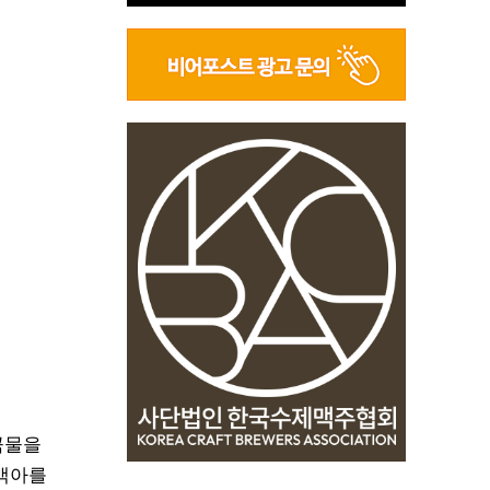
곡물을
 맥아를