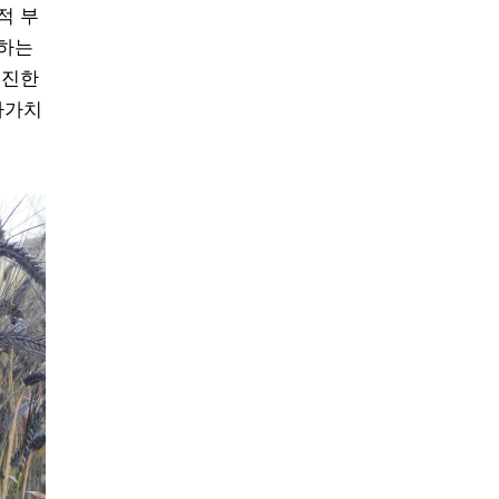
적 부
 하는
추진한
가가치