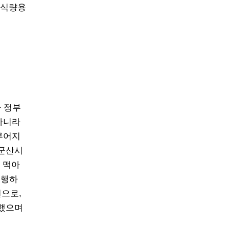
 식량용
나 정부
아니라
루어지
 군산시
 맥아
진행하
년으로,
작했으며