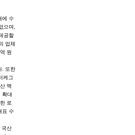
내에 수
없으며,
 제공할
의 업체
역 원
. 또한
인더케그
산 맥
지 확대
한 로
대표 수
 국산