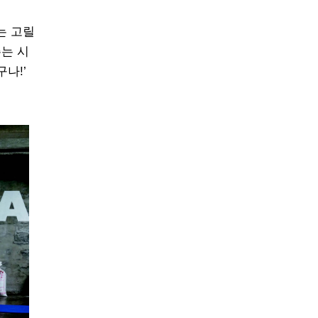
는 고릴
주는 시
나!’