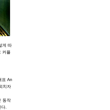
않게 따
로 커플
표 An
 외치자
운 동작
진다.