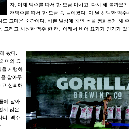
자, 이제 맥주를 따서 한 모금 마시고, 다시 해 볼까요?
캔맥주를 따서 한 모금 쭉 들이켰다. 이 날 선택한 맥주
나도 고마운 순간이다. 바쁜 일상에 치인 몸을 평화롭게 해 
 그리고 시원한 맥주 한 캔. ‘이래서 비어 요가가 인기가 있구
해 봤다.
는 의미의 요
이싱을 지탱하
균형을 잡아주
맞추고 신뢰해
공중에 날아
럽지 않은
다니. 맥주
.