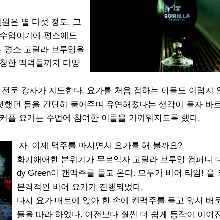
원은 열 다섯 정도. 그
 수업이기에 평소에도
은 평소 고릴라 브루잉을
신청한 맥덕들까지 다양
 전문 강사가 지도한다. 요가를 처음 접하는 이들도 어렵지 
뻣뻣했던 몸을 간단히 풀어주며 유연해졌다는 생각이 들자 바
 커플 요가는 수업에 참여한 이들을 가까워지도록 했다.
자, 이제 맥주를 마시면서 요가를 해 볼까요?
화기애애한 분위기가 무르익자 고릴라 브루잉 컴퍼니 대
dy Green이 캔맥주를 들고 온다. 모두가 비어 타임! 을
본격적인 비어 요가가 진행되었다.
다시 요가 매트에 앉아 한 손에 캔맥주를 들고 앞서 배
들을 따라 하였다. 이전보다 훨씬 더 쉽게 동작이 이어