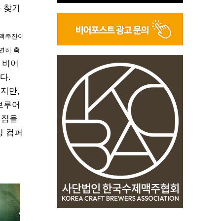
을 찾기
은 맥주잔이
연히 축
 비어
다.
지만,
 브루어
 짐을
잉 컴퍼