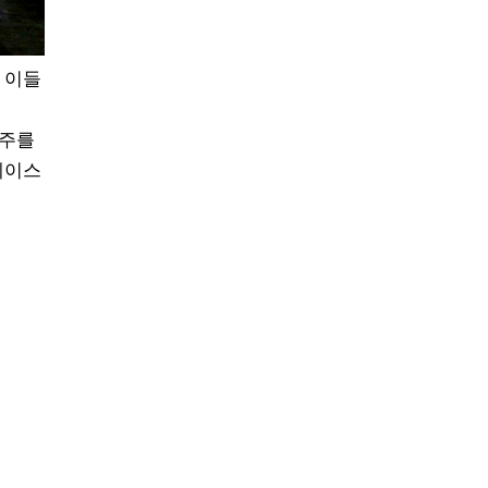
 이들
맥주를
페이스