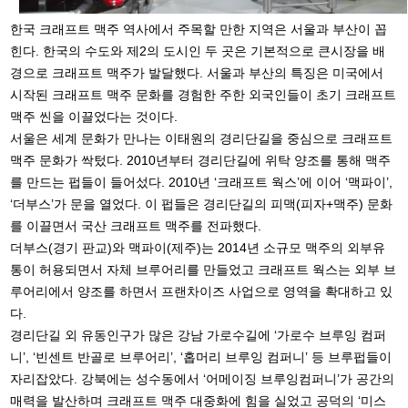
한국 크래프트 맥주 역사에서 주목할 만한 지역은 서울과 부산이 꼽
힌다. 한국의 수도와 제2의 도시인 두 곳은 기본적으로 큰시장을 배
경으로 크래프트 맥주가 발달했다. 서울과 부산의 특징은 미국에서
시작된 크래프트 맥주 문화를 경험한 주한 외국인들이 초기 크래프트
맥주 씬을 이끌었다는 것이다.
서울은 세계 문화가 만나는 이태원의 경리단길을 중심으로 크래프트
맥주 문화가 싹텄다. 2010년부터 경리단길에 위탁 양조를 통해 맥주
를 만드는 펍들이 들어섰다. 2010년 ‘크래프트 웍스’에 이어 ‘맥파이’,
‘더부스’가 문을 열었다. 이 펍들은 경리단길의 피맥(피자+맥주) 문화
를 이끌면서 국산 크래프트 맥주를 전파했다.
더부스(경기 판교)와 맥파이(제주)는 2014년 소규모 맥주의 외부유
통이 허용되면서 자체 브루어리를 만들었고 크래프트 웍스는 외부 브
루어리에서 양조를 하면서 프랜차이즈 사업으로 영역을 확대하고 있
다.
경리단길 외 유동인구가 많은 강남 가로수길에 ‘가로수 브루잉 컴퍼
니’, ‘빈센트 반골로 브루어리’, ‘홉머리 브루잉 컴퍼니’ 등 브루펍들이
자리잡았다. 강북에는 성수동에서 ‘어메이징 브루잉컴퍼니’가 공간의
매력을 발산하며 크래프트 맥주 대중화에 힘을 실었고 공덕의 ‘미스