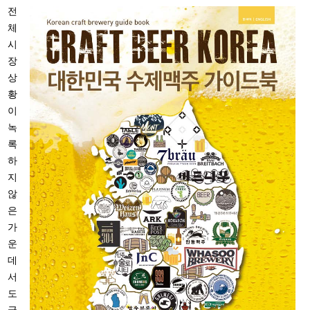
전
체
시
장
상
황
이
녹
록
하
지
않
은
가
운
데
서
도