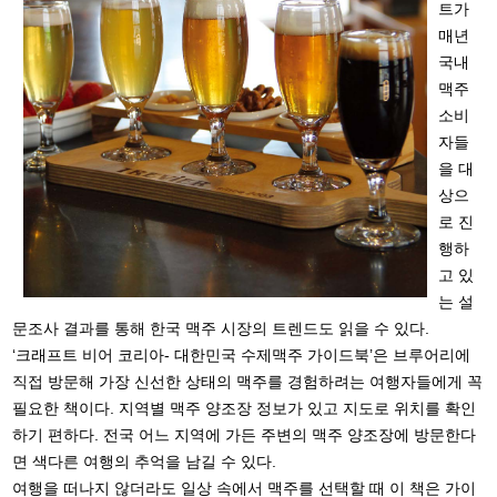
트가
매년
국내
맥주
소비
자들
을 대
상으
로 진
행하
고 있
는 설
문조사 결과를 통해 한국 맥주 시장의 트렌드도 읽을 수 있다.
‘크래프트 비어 코리아- 대한민국 수제맥주 가이드북’은 브루어리에
직접 방문해 가장 신선한 상태의 맥주를 경험하려는 여행자들에게 꼭
필요한 책이다. 지역별 맥주 양조장 정보가 있고 지도로 위치를 확인
하기 편하다. 전국 어느 지역에 가든 주변의 맥주 양조장에 방문한다
면 색다른 여행의 추억을 남길 수 있다.
여행을 떠나지 않더라도 일상 속에서 맥주를 선택할 때 이 책은 가이