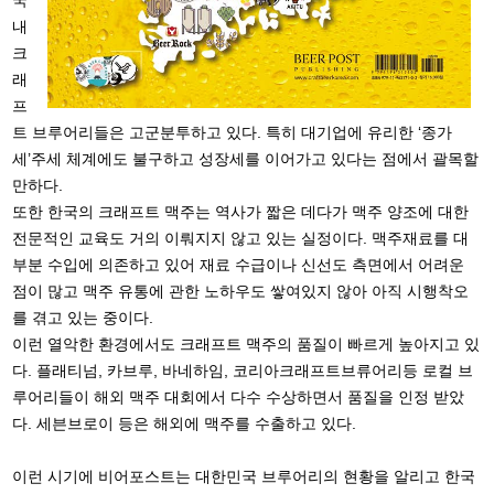
국
내
크
래
프
트 브루어리들은 고군분투하고 있다. 특히 대기업에 유리한 ‘종가
세’주세 체계에도 불구하고 성장세를 이어가고 있다는 점에서 괄목할
만하다.
또한 한국의 크래프트 맥주는 역사가 짧은 데다가 맥주 양조에 대한
전문적인 교육도 거의 이뤄지지 않고 있는 실정이다. 맥주재료를 대
부분 수입에 의존하고 있어 재료 수급이나 신선도 측면에서 어려운
점이 많고 맥주 유통에 관한 노하우도 쌓여있지 않아 아직 시행착오
를 겪고 있는 중이다.
이런 열악한 환경에서도 크래프트 맥주의 품질이 빠르게 높아지고 있
다. 플래티넘, 카브루, 바네하임, 코리아크래프트브류어리등 로컬 브
루어리들이 해외 맥주 대회에서 다수 수상하면서 품질을 인정 받았
다. 세븐브로이 등은 해외에 맥주를 수출하고 있다.
이런 시기에 비어포스트는 대한민국 브루어리의 현황을 알리고 한국