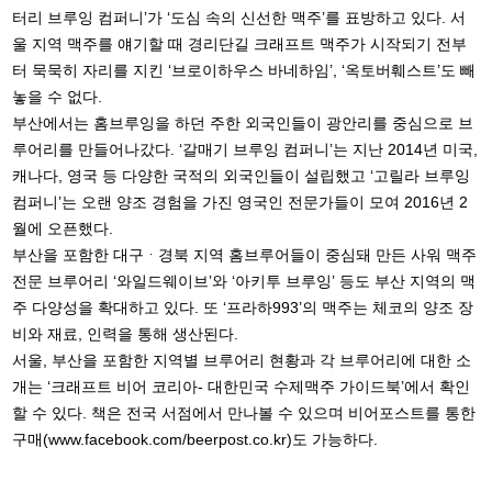
터리 브루잉 컴퍼니’가 ‘도심 속의 신선한 맥주’를 표방하고 있다. 서
울 지역 맥주를 얘기할 때 경리단길 크래프트 맥주가 시작되기 전부
터 묵묵히 자리를 지킨 ‘브로이하우스 바네하임’, ‘옥토버훼스트’도 빼
놓을 수 없다.
부산에서는 홈브루잉을 하던 주한 외국인들이 광안리를 중심으로 브
루어리를 만들어나갔다. ‘갈매기 브루잉 컴퍼니’는 지난 2014년 미국,
캐나다, 영국 등 다양한 국적의 외국인들이 설립했고 ‘고릴라 브루잉
컴퍼니’는 오랜 양조 경험을 가진 영국인 전문가들이 모여 2016년 2
월에 오픈했다.
부산을 포함한 대구ᆞ경북 지역 홈브루어들이 중심돼 만든 사워 맥주
전문 브루어리 ‘와일드웨이브’와 ‘아키투 브루잉’ 등도 부산 지역의 맥
주 다양성을 확대하고 있다. 또 ‘프라하993’의 맥주는 체코의 양조 장
비와 재료, 인력을 통해 생산된다.
서울, 부산을 포함한 지역별 브루어리 현황과 각 브루어리에 대한 소
개는 ‘크래프트 비어 코리아- 대한민국 수제맥주 가이드북’에서 확인
할 수 있다. 책은 전국 서점에서 만나볼 수 있으며 비어포스트를 통한
구매(www.facebook.com/beerpost.co.kr)도 가능하다.