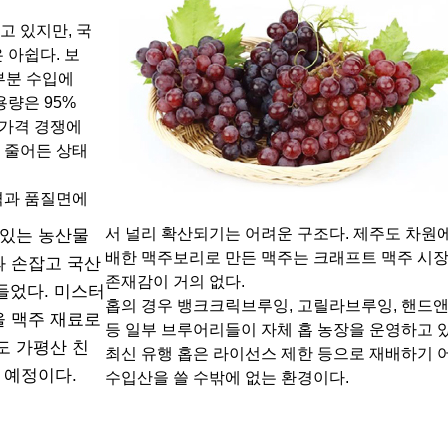
고 있지만, 국
 아쉽다. 보
대부분 수입에
용량은 95%
 가격 경쟁에
 줄어든 상태
격과 품질면에
서 널리 확산되기는 어려운 구조다. 제주도 차원
 있는 농산물
배한 맥주보리로 만든 맥주는 크래프트 맥주 시
 손잡고 국산
존재감이 거의 없다.
만들었다. 미스터
홉의 경우 뱅크크릭브루잉, 고릴라브루잉, 핸드
 맥주 재료로
등 일부 브루어리들이 자체 홉 농장을 운영하고 
도 가평산 친
최신 유행 홉은 라이선스 제한 등으로 재배하기 
 예정이다.
수입산을 쓸 수밖에 없는 환경이다.