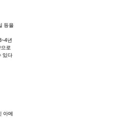
일 등을
3~4년
략으로
수 있다
인 아메