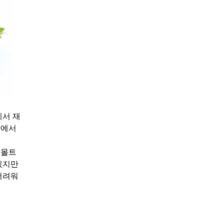
에서 재
장에서
앤몰트
있지만
어려워