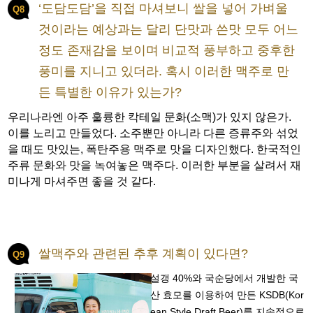
‘도담도담’을 직접 마셔보니 쌀을 넣어 가벼울
Q8
것이라는 예상과는 달리 단맛과 쓴맛 모두 어느
정도 존재감을 보이며 비교적 풍부하고 중후한
풍미를 지니고 있더라. 혹시 이러한 맥주로 만
든 특별한 이유가 있는가?
우리나라엔 아주 훌륭한 칵테일 문화(소맥)가 있지 않은가.
이를 노리고 만들었다. 소주뿐만 아니라 다른 증류주와 섞었
을 때도 맛있는, 폭탄주용 맥주로 맛을 디자인했다. 한국적인
주류 문화와 맛을 녹여놓은 맥주다. 이러한 부분을 살려서 재
미나게 마셔주면 좋을 것 같다.
쌀맥주와 관련된 추후 계획이 있다면?
Q9
설갱 40%와 국순당에서 개발한 국
산 효모를 이용하여 만든 KSDB(Kor
ean Style Draft Beer)를 지속적으로