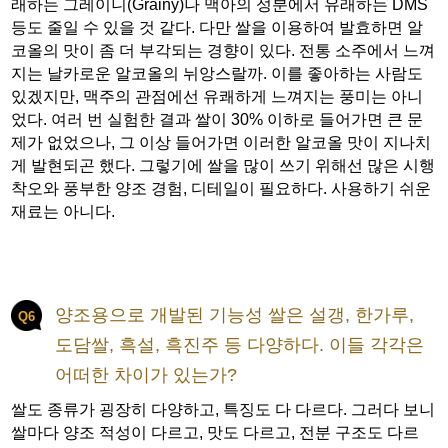
래하는 그레이니(Grainy)나 맥아의 성분에서 유래하는 DMS
등도 줄일 수 있을 것 같다. 다만 쌀을 이용하여 발효하면 알
코올의 맛이 좀 더 부각되는 경향이 있다. 전통 소주에서 느껴
지는 날카로운 알코올의 뉘앙스랄까. 이를 좋아하는 사람도
있겠지만, 맥주의 관점에선 유쾌하게 느껴지는 풍미는 아니
었다. 여러 번 실험한 결과 쌀이 30% 이하로 들어가면 큰 문
제가 없었으나, 그 이상 들어가면 이러한 알코올 맛이 지나치
게 발현되곤 했다. 그렇기에 쌀을 많이 쓰기 위해선 많은 시행
착오와 풍부한 양조 경험, 디테일이 필요하다. 사용하기 쉬운
재료는 아니다.
양조용으로 개발된 기능성 쌀은 설갱, 한가루,
Q6
도담쌀, 흑설, 흑진주 등 다양하다. 이들 각각은
어떠한 차이가 있는가?
쌀도 종류가 굉장히 다양하고, 특징도 다 다르다. 그러다 보니
쌀마다 양조 적성이 다르고, 맛도 다르고, 전분 구조도 다르