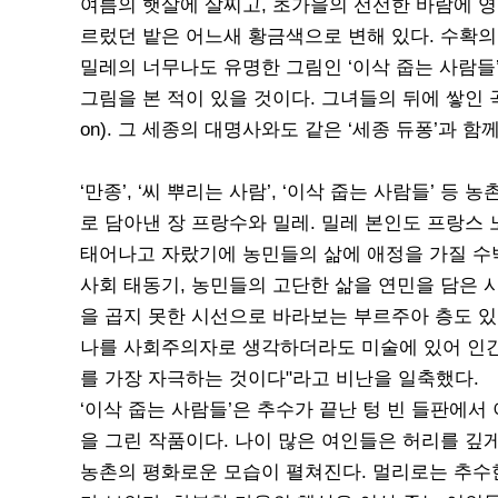
여름의 햇살에 살찌고, 초가을의 선선한 바람에 영
르렀던 밭은 어느새 황금색으로 변해 있다. 수확의 
밀레의 너무나도 유명한 그림인 ‘이삭 줍는 사람들’
그림을 본 적이 있을 것이다. 그녀들의 뒤에 쌓인 곡
on). 그 세종의 대명사와도 같은 ‘세종 듀퐁’과 
‘만종’, ‘씨 뿌리는 사람’, ‘이삭 줍는 사람들’ 등
로 담아낸 장 프랑수와 밀레. 밀레 본인도 프랑스
태어나고 자랐기에 농민들의 삶에 애정을 가질 수
사회 태동기, 농민들의 고단한 삶을 연민을 담은 
을 곱지 못한 시선으로 바라보는 부르주아 층도 있
나를 사회주의자로 생각하더라도 미술에 있어 인
를 가장 자극하는 것이다"라고 비난을 일축했다.
‘이삭 줍는 사람들’은 추수가 끝난 텅 빈 들판에서
을 그린 작품이다. 나이 많은 여인들은 허리를 깊게
농촌의 평화로운 모습이 펼쳐진다. 멀리로는 추수