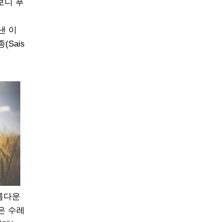
보니 푸
낸 이
Sais
아름다운
은 수레