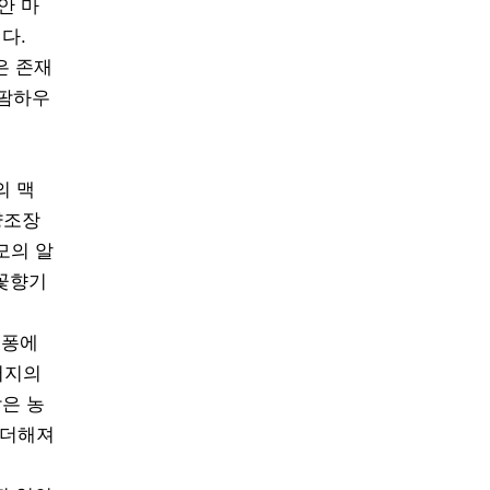
안 마
다.
은 존재
‘팜하우
의 맥
양조장
모의 알
 꽃향기
듀퐁에
버지의
작은 농
 더해져