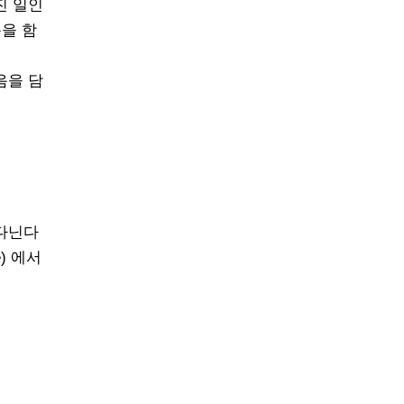
진 일인
름을 함
음을 담
아다닌다
e) 에서