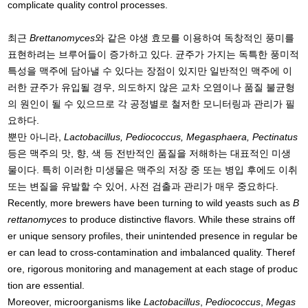
complicate quality control processes.
최근
Brettanomyces
와 같은 야생 효모를 이용하여 독창적인 풍미를
표현하려는 브루어들이 증가하고 있다. 균주가 가지는 독특한 풍미적
특성을 맥주에 담아낼 수 있다는 장점이 있지만 일반적인 맥주에 이
러한 균주가 유입될 경우, 의도하지 않은 교차 오염이나 품질 불균형
의 원인이 될 수 있으므로 각 공정별로 철저한 모니터링과 관리가 필
요하다.
뿐만 아니라,
Lactobacillus, Pediococcus, Megasphaera, Pectinatus
등은 맥주의 맛, 향, 색 등 전반적인 품질을 저해하는 대표적인 미생
물이다. 특히 이러한 미생물은 맥주의 저장 중 또는 병입 후에도 이취
또는 변질을 유발할 수 있어, 사전 검출과 관리가 매우 중요하다.
Recently, more brewers have been turning to wild yeasts such as
B
rettanomyces
to produce distinctive flavors. While these strains off
er unique sensory profiles, their unintended presence in regular be
er can lead to cross-contamination and imbalanced quality. Theref
ore, rigorous monitoring and management at each stage of produc
tion are essential.
Moreover, microorganisms like
Lactobacillus
,
Pediococcus
,
Megas