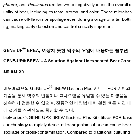
phaera
, and
Pectinatus
are known to negatively affect the overall q
uality of beer, including its taste, aroma, and color. These microbes
can cause off-flavors or spoilage even during storage or after bottli
ng, making early detection and control critically important.
®
GENE-UP
BREW
,
예상치
못한
맥주의
오염에
대응하는
솔루션
GENE-UP® BREW – A Solution Against Unexpected Beer Cont
amination
®
비오메리으의 GENE-UP
BREW Bacteria Plus 키트는 PCR 기반의
기술을 통해 맥주의 변질이나 교차오염을 유발할 수 있는 미생물을
신속하게 검출할 수 있으며, 전통적인 배양법 대비 훨씬 빠른 시간 내
에 결과를 직관적으로 확인할 수 있다.
bioMérieux’s GENE-UP® BREW Bacteria Plus Kit utilizes PCR-base
d technology to rapidly detect microorganisms that can cause beer
spoilage or cross-contamination. Compared to traditional culturing