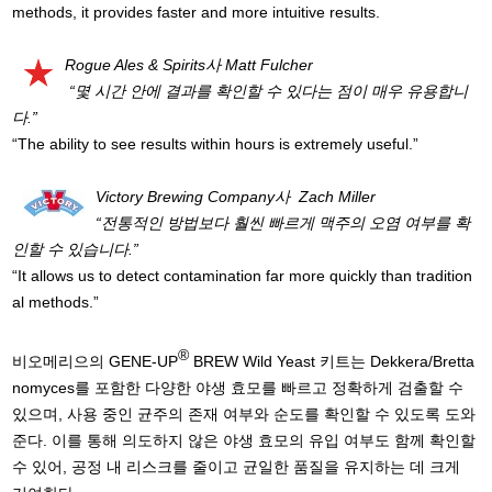
methods, it provides faster and more intuitive results.
Rogue Ales & Spirits
사
Matt Fulcher
“
몇
시간
안에
결과를
확인할
수
있다는
점이
매우
유용
합니
다
.
”
“The ability to see results within hours is extremely useful.”
Victory Brewing Company
사
Zach Miller
“
전통적인
방법보다
훨씬
빠르게
맥주의
오염 여부를
확
인할
수
있
습니다
.
”
“It allows us to detect contamination far more quickly than tradition
al methods.”
®
비오메리으의 GENE-UP
BREW Wild Yeast 키트는 Dekkera/Bretta
nomyces를 포함한 다양한 야생 효모를 빠르고 정확하게 검출할 수
있으며, 사용 중인 균주의 존재 여부와 순도를 확인할 수 있도록 도와
준다. 이를 통해 의도하지 않은 야생 효모의 유입 여부도 함께 확인할
수 있어, 공정 내 리스크를 줄이고 균일한 품질을 유지하는 데 크게