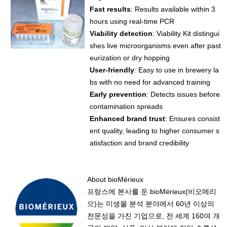
Fast results
: Results available within 3
hours using real-time PCR
Viability detection
: Viability Kit distingui
shes live microorganisms even after past
eurization or dry hopping
User-friendly
: Easy to use in brewery la
bs with no need for advanced training
Early prevention
: Detects issues before
contamination spreads
Enhanced brand trust
: Ensures consist
ent quality, leading to higher consumer s
atisfaction and brand credibility
About bioMérieux
프랑스에 본사를 둔 bioMérieux(비오메리
으)는 미생물 분석 분야에서 60년 이상의
전문성을 가진 기업으로, 전 세계 160여 개