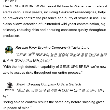
기여한다.
The GENE-UP® BREW Wild Yeast Kit from bioMérieux accurately d
etects various wild yeasts, including
Dekkera/Brettanomyces
, helpi
ng breweries confirm the presence and purity of strains in use. Thi
s also allows detection of unintended wild yeast contamination, sig
nificantly reducing risks and ensuring consistent quality throughout
production.
Russian River Brewing Company
사
Taylor Lane
®
“GENE-UP
BREW
의
높은 검출력 덕분에
공정
전반에
걸쳐
리스크
평가가
가능해
졌습니다
.
”
“With the high detection capability of GENE-UP® BREW, we’re now
able to assess risks throughout our entire process.”
Melvin Brewing Company
사
Sara Gertsch
“
출고 전, 당일
안에
결과를
확인할
수
있어
큰
안심이
됩니
다.
”
“Being able to confirm results the same day before shipping gives
us peace of mind.”