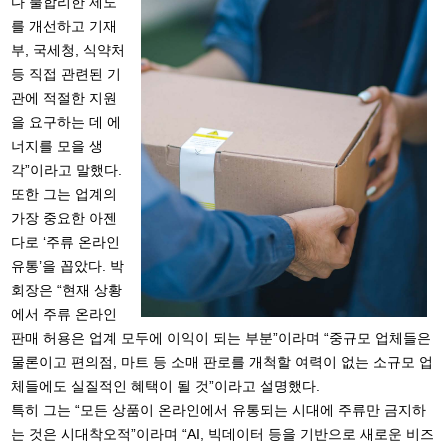
다 불합리한 제도
를 개선하고 기재
부, 국세청, 식약처
등 직접 관련된 기
관에 적절한 지원
을 요구하는 데 에
너지를 모을 생
각”이라고 말했다.
또한 그는 업계의
가장 중요한 아젠
다로 ‘주류 온라인
유통’을 꼽았다. 박
회장은 “현재 상황
에서 주류 온라인
판매 허용은 업계 모두에 이익이 되는 부분”이라며 “중규모 업체들은
물론이고 편의점, 마트 등 소매 판로를 개척할 여력이 없는 소규모 업
체들에도 실질적인 혜택이 될 것”이라고 설명했다.
특히 그는 “모든 상품이 온라인에서 유통되는 시대에 주류만 금지하
는 것은 시대착오적”이라며 “AI, 빅데이터 등을 기반으로 새로운 비즈