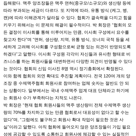
듭해왔다. 맥주 양조장들은 맥주 면허(중규모/소규모)와 생산량 등에
따라 부과되는 세금이 다르다. 또 지역에 따라, 유통 방식 (케그, 병,
캔)에 따라 이해관계가 달라질 수 있다. 협회가 결속력을 다지고 힘을
키우기 위해서는 이 문제의 해결이 필수적이다. 박 회장은 “협회의 모
든 결정이 이사회를 통해 이루어지는 만큼, 이사회 구성에서 묘수를
찾고자 한다”며 “면허, 생산량, 지역, 유통 방식, 오너의 국적 등을 세
세하게 고려해 이사회를 구성함으로써 균형 있는 의견이 반영되도록
하겠다”고 말했다. 이사회 구성원 각각이 자신들과 유사한 형태로 비
즈니스를 하는 회원사들을 대변하면서 다양한 의견이 반영될 수 있다
는 것이다. 협회의 신임 이사진 8명 역시 정기총회에서 확정된다.
이와 함께 협회의 외연 확대도 추진할 계획이다. 전국 120여 개의 양
조장 중 수제맥주협회 회원사로 참여하는 업체 숫자는 절반도 안 되
는 상황이다. 일부에서는 국내 수제맥주 업계 대표 단체라고 하기에
는 회원사 수가 부족하다는 지적도 나온다.
박 회장은 “현재 협회 회원사들의 맥주 생산량이 전체 수제맥주 생산
량의 70%를 차지하고 있는 만큼 협회로서 대표성이 없다고 할 수는
없다”며, “그럼에도 불구하고 회원사 확대 작업이 필요한 것은 사
실”이라고 말했다. 아직 협회에 들어오지 않은 양조장들이 가입 필요
성에 공감할 수 있도록 소통하고 회원사에 체감할 수 있는 실질적인