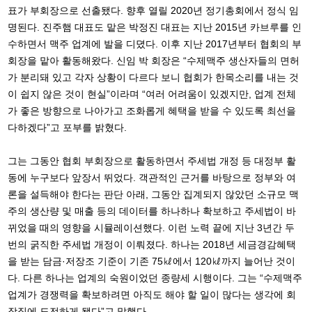
표가 부회장으로 선출됐다. 향후 열릴 2020년 정기총회에서 정식 임
명된다. 진주햄 대표도 맡은 박정진 대표는 지난 2015년 카브루를 인
수하면서 맥주 업계에 발을 디뎠다. 이후 지난 2017년부터 협회의 부
회장을 맡아 활동해왔다. 신임 박 회장은 “수제맥주 생산자들의 면허
가 분리돼 있고 각자 상황이 다르다 보니 협회가 한목소리를 내는 것
이 쉽지 않은 것이 현실”이라며 “여러 어려움이 있겠지만, 업계 전체
가 좋은 방향으로 나아가고 조화롭게 혜택을 받을 수 있도록 최선을
다하겠다”고 포부를 밝혔다.
그는 그동안 협회 부회장으로 활동하면서 주세법 개정 등 대정부 활
동에 누구보다 앞장서 뛰었다. 객관적인 근거를 바탕으로 정부와 여
론을 설득해야 한다는 판단 아래, 그동안 집계되지 않았던 소규모 맥
주의 생산량 및 매출 등의 데이터를 하나하나 확보하고 주세법이 바
뀌었을 때의 영향을 시뮬레이션했다. 이런 노력 끝에 지난 3년간 두
번의 굵직한 주세법 개정이 이뤄졌다. 하나는 2018년 세금경감혜택
을 받는 담금·저장조 기준이 기존 75㎘에서 120㎘까지 늘어난 것이
다. 다른 하나는 업계의 숙원이었던 종량세 시행이다. 그는 “수제맥주
업계가 경쟁력을 확보하려면 아직도 해야 할 일이 많다는 생각에 회
장직에 도전하게 됐다”고 말했다.