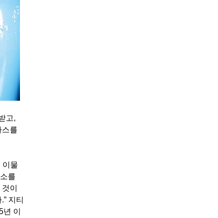
받고,
가스를
 이물
장소를
 것이
” 지티
5년 이