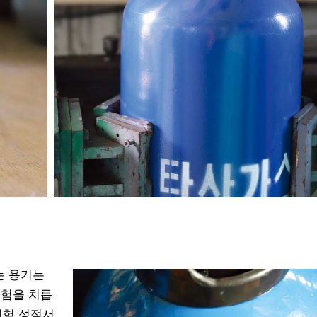
는 용기는
험을 치릅
시험 성적서