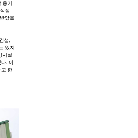
압 용기
음식점
 받았을
건설,
는 있지
요양시설
다. 이
다고 한