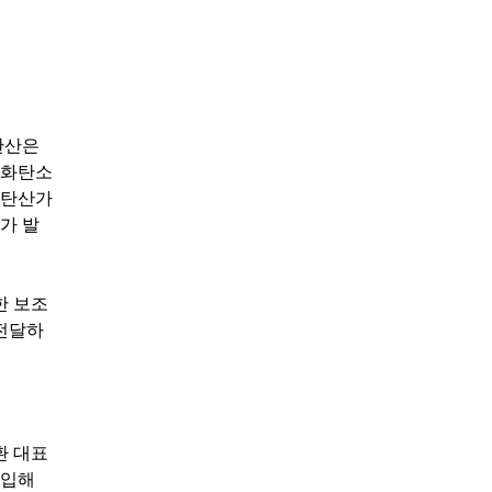
탄산은
산화탄소
 탄산가
가 발
한 보조
 전달하
환 대표
수입해