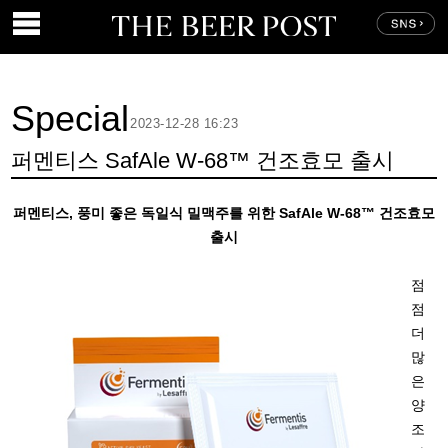
Special
2023-12-28 16:23
퍼멘티스 SafAle W-68™ 건조효모 출시
퍼멘티스, 풍미 좋은 독일식 밀맥주를 위한 SafAle W-68™ 건조효모
출시
점
점
더
많
은
양
조