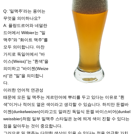
Q: '밀맥주'라는 용어는
무엇을 의미하나요?
A: 플랑드르어와 네덜란
드어에서 Witbier는 "밀
맥주"와 "화이트 맥주"를
모두 의미합니다. 마찬
가지로 독일어에서 "바
이스(Weiss)"는 "흰색"을
의미하고 "바이젠(Weize
n)"은 "밀"을 의미합니
다.
이러한 언어적 연관성
때문에 모든 밀 맥주는 게르만어에 뿌리를 두고 있다는 이유로 "흰
색"이거나 적어도 옅은 색이라고 생각할 수 있습니다. 하지만 둔켈바
이젠(dunkelweizen)이라고도 알려진 독일식 둔켈 바이스비어(dunkel
weissbier)처럼 일부 밀맥주 스타일은 눈에 띄게 색이 진할 수 있다는
점을 알아두는 것이 중요합니다.
그러므로 밀 맥주는 다양한 색상이 있을 수 있다는 점을 언급할 가치