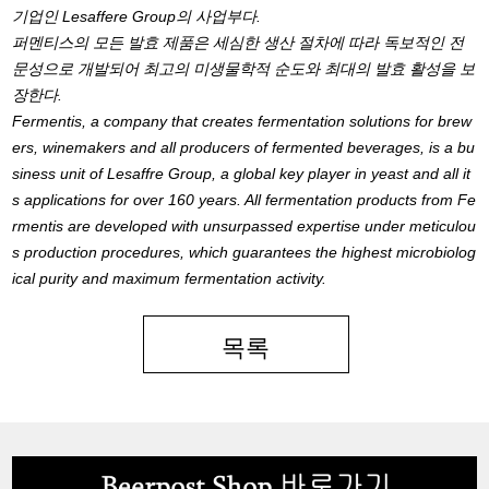
기업인 Lesaffere Group의 사업부다.
퍼멘티스의 모든 발효 제품은 세심한 생산 절차에 따라 독보적인 전
문성으로 개발되어 최고의 미생물학적 순도와 최대의 발효 활성을 보
장한다.
Fermentis, a company that creates fermentation solutions for brew
ers, winemakers and all producers of fermented beverages, is a bu
siness unit of Lesaffre Group, a global key player in yeast and all it
s applications for over 160 years. All fermentation products from Fe
rmentis are developed with unsurpassed expertise under meticulou
s production procedures, which guarantees the highest microbiolog
ical purity and maximum fermentation activity.
목록