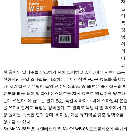
자
들
이
특
정
범
위
의
미
묘
한 풍미의 밀맥주를 양조하기 위해 노력하고 있다. 이에 퍼멘티스는
전형적인 독일 스타일을 강조하는데 이상적인 POF+ 효모를 출시했
다. 세계적으로 유명한 독일 균주인 SafAle W-68™은 중간정도의 발
효도와 페놀 풍미 및 과일 에스테르를 지닌 효모로 밀맥주를 양조하
는데 쓰인다. 이 균주는 인기 있는 독일식 바이스 비어 스타일의 본질
을 유지하면서도 특징을 강화한다. 그 결과로 독일식 밀 맥주에서 가
장 원하는 독특한 향과 풍미, 바디감, 거품 유지력을 갖춘 밀맥주를
양조할 수 있다.
SafAle W-68™은 퍼멘티스의 SafAle™ WB-06 포트폴리오에 추가되