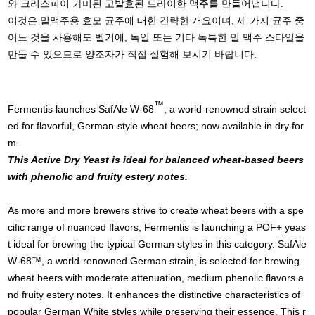
와 크리스피이 가미된 고발효된 드라이한 맥주를 만들어냅니다.
이것은 밀맥주용 효모 균주에 대한 간략한 개요이며, 세 가지 균주 중
어느 것을 사용해도 벨기에, 독일 또는 기타 독특한 밀 맥주 스타일을
만들 수 있으므로 양조자가 직접 실험해 보시기 바랍니다.
™
Fermentis launches SafAle W-68
, a world-renowned strain select
ed for flavorful, German-style wheat beers; now available in dry for
m.
This Active Dry Yeast is ideal for balanced wheat-based beers
with phenolic and fruity estery notes.
As more and more brewers strive to create wheat beers with a spe
cific range of nuanced flavors, Fermentis is launching a POF+ yeas
t ideal for brewing the typical German styles in this category. SafAle
W-68™, a world-renowned German strain, is selected for brewing
wheat beers with moderate attenuation, medium phenolic flavors a
nd fruity estery notes. It enhances the distinctive characteristics of
popular German White styles while preserving their essence. This r