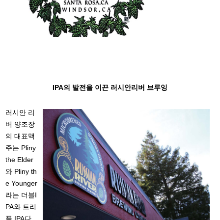
IPA의 발전을 이끈 러시안리버 브루잉
러시안 리
버 양조장
의 대표맥
주는 Pliny
the Elder
와 Pliny th
e Younger
라는 더블I
PA와 트리
플 IPA다.