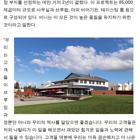
장 부지를 선정하는 데만 거의 2년이 걸렸다. 이 프로젝트는 85,000
제곱미터 규모로 사무실과 브루펍, 야외 비어가든, 테이스팅 룸 등으
로 구성되어 있다. 비니는 이 모든 것이 높은 품질을 유지하기 위한
것이라고 말한다.
“우
리
는
고
객
들
이
브
루
잉
과
정뿐만 아니라 우리의 역사를 알았으면 좋겠습니다. 우리의 고객들은
저와 나탈리가 이 일을 해오면서 겪었던 힘겨운 일들과 노력에 관해
서 들을 수 있습니다. 고객들 덕분에 우리는 더욱 겸손해지고 더 나은