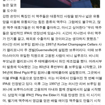
높은 알코
올 도수와
강한 쓴맛이 특징인 이 맥주들은 대중적인 사랑을 받거나 넓은 유통
망을 이용해 유통되기는 힘든 종류의 맥주다. 그럼에도 불구하고, 많
은 맥주 애호가들은 이 맥주를 좋아하고, 마시고 싶어한다 “우리 맥주
들은 일반적인 IPA의 연장선에 있습니다. 시간이 지나면서 우리 맥주
가 인기를 끌고, 해외로 수출까지 될 것이라고는 생각하지 못했죠.”
러시안 리버 브루잉 컴퍼니는 1997년 Korbel Champagne Cellars 사
가 캘리포니아 주 겐빌(Guerneville)에 설립한 브루어리다. 이때 브루
마스터이자 유일한 직원으로 고용된 사람이 비니 실루조다. 비니의
부모님은 캘리포니아 주 테메큘라에서 와인 제조업을 했다. 어려서부
터 발효에 익숙했던 그는 80년대 후반부터 홈 브루잉을 시작했고, 19
94년에 Blind Pig브루잉 컴퍼니를 테메큘라에 설립했으며, 그곳에서
더블 IPA를 처음으로 양조했다. 이는 미국에서 만들어진 첫 번째 더블
IPA로 인정받고 있다. 이후 그는 1997년 그는 러시안 리버 브루잉 컴
퍼니에 브루마스터로 고용되며 아내와 함께 겐빌에서의 삶을 시작했
다. 상업적 더블 IPA인 Pliny the Elder가 처음 탄생한 것도 이 시기이
며, 벨기에 맥주에서 영감을 얻은 배럴 에이징 맥주들도 만들기 시작