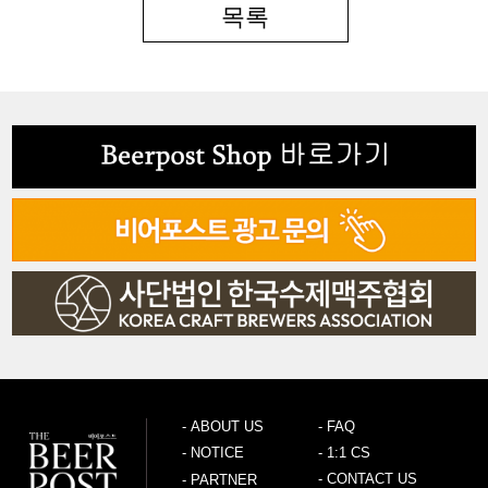
목록
-
ABOUT US
-
FAQ
-
NOTICE
-
1:1 CS
-
CONTACT US
-
PARTNER