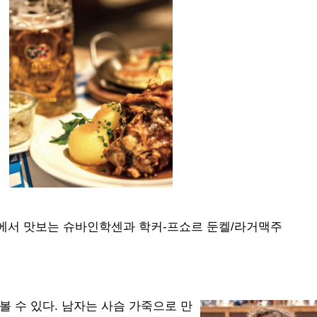
에서 맛보는 슈바인학센과 학커-프쇼르 둔켈/라거맥주
볼 수 있다. 남자는 사슴 가죽으로 만