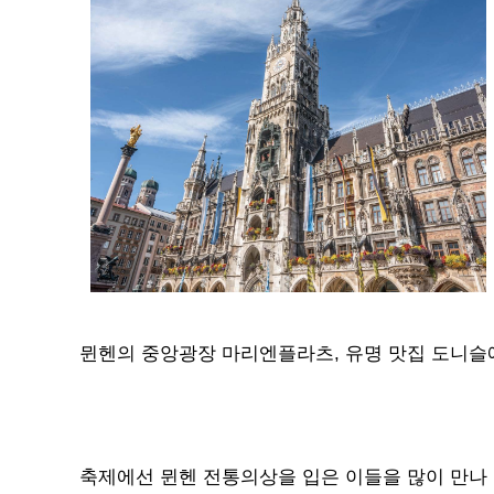
뮌헨의 중앙광장 마리엔플라츠, 유명 맛집 도니슬
축제에선 뮌헨 전통의상을 입은 이들을 많이 만나 