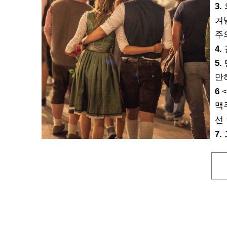
3.
겨
주
4.
5.
만
6
<
맥
선
7.