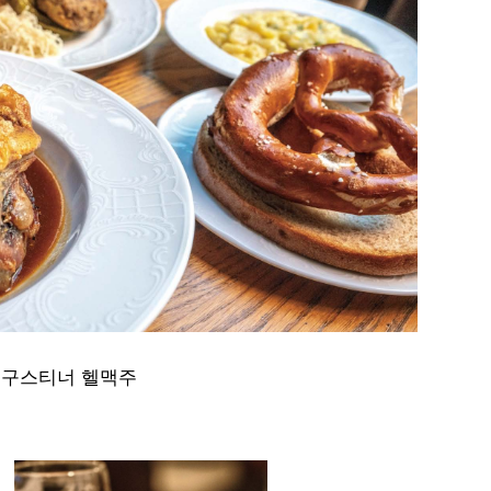
우구스티너 헬맥주