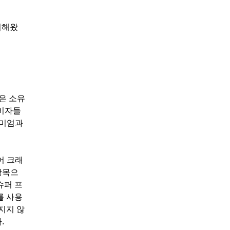
여해왔
은 소유
소비자들
리미엄과
어 크래
항목으
슈퍼 프
를 사용
지지 않
.