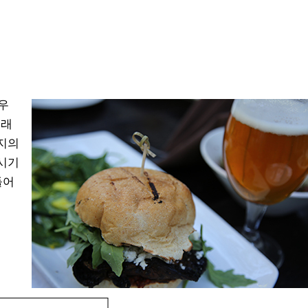
우
크래
지의
시기
들어