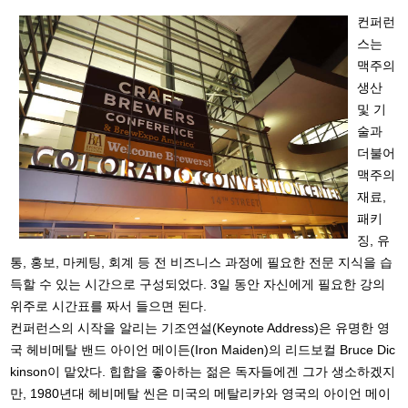
컨퍼런
스는
맥주의
생산
및 기
술과
더불어
맥주의
재료,
패키
징, 유
통, 홍보, 마케팅, 회계 등 전 비즈니스 과정에 필요한 전문 지식을 습
득할 수 있는 시간으로 구성되었다. 3일 동안 자신에게 필요한 강의
위주로 시간표를 짜서 들으면 된다.
컨퍼런스의 시작을 알리는 기조연설(Keynote Address)은 유명한 영
국 헤비메탈 밴드 아이언 메이든(Iron Maiden)의 리드보컬 Bruce Dic
kinson이 맡았다. 힙합을 좋아하는 젊은 독자들에겐 그가 생소하겠지
만, 1980년대 헤비메탈 씬은 미국의 메탈리카와 영국의 아이언 메이