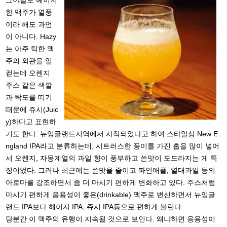
그야말로 헤이지
한 맥주가 열풍
이라 해도 과언
이 아니다. Hazy
는 아주 탁한 맥
주의 외관을 일
컫는데 오렌지
주스 같은 색깔
과 탁도를 띠기
때문에 쥬시(Juic
y)하다고 표현하
기도 한다. 뉴잉글랜드지역에서 시작되었다고 하여 스타일상 New E
ngland IPA라고 분류하는데, 시트러스한 풍미를 가진 홉을 많이 넣어
서 오렌지, 자몽계열의 과일 향이 풍부하고 쓴맛이 도드라지는 게 특
징이었다. 그러나 최근에는 쓴맛을 줄이고 파인애플, 열대과일 등의
아로마를 강조하면서 좀 더 마시기 편하게 변화하고 있다. 주스처럼
마시기 편하게 음용성이 좋은(drinkable) 맥주로 변신하면서 뉴잉글
랜드 IPA보다 헤이지 IPA, 쥬시 IPA등으로 편하게 불린다.
당분간 이 맥주의 유행이 지속될 것으로 보인다. 왜냐하면 응용성이