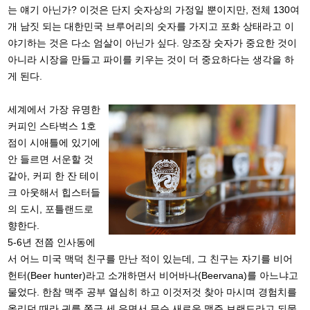
는 얘기 아닌가? 이것은 단지 숫자상의 가정일 뿐이지만, 전체 130여
개 남짓 되는 대한민국 브루어리의 숫자를 가지고 포화 상태라고 이
야기하는 것은 다소 엄살이 아닌가 싶다. 양조장 숫자가 중요한 것이
아니라 시장을 만들고 파이를 키우는 것이 더 중요하다는 생각을 하
게 된다.
세계에서 가장 유명한
커피인 스타벅스 1호
점이 시애틀에 있기에
안 들르면 서운할 것
같아, 커피 한 잔 테이
크 아웃해서 힙스터들
의 도시, 포틀랜드로
향한다.
5-6년 전쯤 인사동에
서 어느 미국 맥덕 친구를 만난 적이 있는데, 그 친구는 자기를 비어
헌터(Beer hunter)라고 소개하면서 비어바나(Beervana)를 아느냐고
물었다. 한참 맥주 공부 열심히 하고 이것저것 찾아 마시며 경험치를
올리던 때라 귀를 쫑긋 세 우면서 무슨 새로운 맥주 브랜드라고 되물