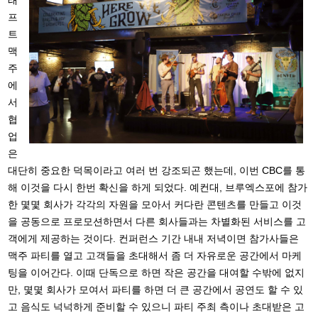
래
프
트
맥
주
에
서
협
업
은
대단히 중요한 덕목이라고 여러 번 강조되곤 했는데, 이번 CBC를 통
해 이것을 다시 한번 확신을 하게 되었다. 예컨대, 브루엑스포에 참가
한 몇몇 회사가 각각의 자원을 모아서 커다란 콘텐츠를 만들고 이것
을 공동으로 프로모션하면서 다른 회사들과는 차별화된 서비스를 고
객에게 제공하는 것이다. 컨퍼런스 기간 내내 저녁이면 참가사들은
맥주 파티를 열고 고객들을 초대해서 좀 더 자유로운 공간에서 마케
팅을 이어간다. 이때 단독으로 하면 작은 공간을 대여할 수밖에 없지
만, 몇몇 회사가 모여서 파티를 하면 더 큰 공간에서 공연도 할 수 있
고 음식도 넉넉하게 준비할 수 있으니 파티 주최 측이나 초대받은 고