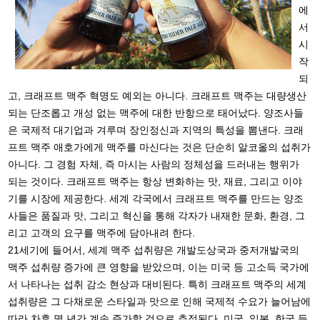
에
서
시
작
되
고, 크래프트 맥주 혁명도 예외는 아니다. 크래프트 맥주는 대량생산
되는 단조롭고 개성 없는 맥주에 대한 반항으로 태어났다. 양조사들
은 국제적 대기업과 겨루며 장인정신과 지역의 특성을 뽐낸다. 크래
프트 맥주 애호가에게 맥주를 마신다는 것은 단순히 알코올의 섭취가
아니다. 그 경험 자체, 즉 마시는 사람의 정체성을 드러내는 행위가
되는 것이다. 크래프트 맥주는 항상 변화하는 맛, 재료, 그리고 이야
기를 시장에 제공한다. 세계 각국에서 크래프트 맥주를 만드는 양조
사들은 품질과 맛, 그리고 혁신을 통해 각자가 내재한 문화, 환경, 그
리고 고객의 요구를 맥주에 담아내려 한다.
21세기에 들어서, 세계 맥주 섭취량은 개발도상국과 중저개발국의
맥주 섭취량 증가에 큰 영향을 받았으며, 이는 미국 등 고소득 국가에
서 나타나는 섭취 감소 현상과 대비된다. 특히 크래프트 맥주의 세계
섭취량은 그 다채로운 스타일과 맛으로 인해 국제적 수요가 늘어남에
따라 차후 몇 년간 계속 증가할 것으로 추정된다. 미국, 일본, 한국 등