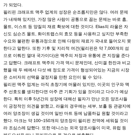
가 되었다.
필리핀 크래프트 맥주 업계의 성장은 순조롭지만은 않다. 여러 문제
가 내재해 있지만, 가장 많은 사람이 공통으로 꼽는 문제는 바로 홉,
몰트, 이스트 등 양질의 재료 확보에 대한 것이다. Elias의 라울은 자
신도 심슨즈 몰트, 화이트랩스의 효모 등을 사용하고 싶지만 부족한
수요와 불편한 유통과정으로 인해 다량의 재료가 국내로 들어오지 못
한다고 말한다. 또한 기후 및 지리적 여건(필리핀은 약 7,000개의 섬
으로 이뤄진 열대 국가이다)은 맥주의 저장과 유통에 큰 지장을 준다
고 답했다. 크래프트 맥주의 가격 역시 문제인데, 산미겔 한잔과 비교
했을 때 두 배에서 다섯 배 정도로 가격이 형성되어있는 지금의 시장
은 소비자의 선택을 결정지을 만한 요인이 될 수 있다.
필리핀 맥주 업계는 아직 초창기에 머물러 있지만, 이곳의 인구와 맥
주 선호도를 생각한다면 아주 큰 기회가 있을 것이라고 다수가 예상
한다. 특히 이후 5년간의 성장에 대해선 필자가 만난 모든 양조사들
이 긍정적인 의견을 밝혔고, 라울의 경우에는 세부, 보홀 등 관광지에
여러 양조장이 생길 것이며 일반 마트 등에 납품하길 원할 것이라고
했다. 마크는 약 100~150개의 양조장이 필리핀 전역에 세워질 것이
라 조심스레 답했다. 또한 데니스는 외국 양조사들이 미국, 유럽 등
레드오션을 떠나 필리핀으로 올 것으로 예측했다.