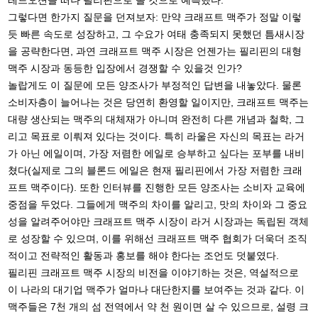
그렇다면 한가지 질문을 던져보자: 만약 크래프트 맥주가 정말 이렇
듯 빠른 속도로 성장하고, 그 수요가 여태 충족되지 못했던 틈새시장
을 공략한다면, 과연 크래프트 맥주 시장은 언젠가는 필리핀의 대형
맥주 시장과 동등한 입장에서 경쟁할 수 있을것 인가?
놀랍게도 이 질문에 모든 양조사가 부정적인 답변을 내놓았다. 물론
소비자층이 늘어나는 것은 당연히 환영할 일이지만, 크래프트 맥주는
대량 생산되는 맥주의 대체재가 아니며 완전히 다른 개념과 철학, 그
리고 목표로 이뤄져 있다는 것이다. 특히 라울은 자신의 목표는 라거
가 아닌 에일이며, 가장 저렴한 에일로 승부하고 싶다는 포부를 내비
쳤다(실제로 그의 블론드 에일은 현재 필리핀에서 가장 저렴한 크래
프트 맥주이다). 또한 인터뷰를 진행한 모든 양조사는 소비자 교육에
중점을 두었다. 그들에게 맥주의 차이를 알리고, 맛의 차이와 그 중요
성을 알려주어야만 크래프트 맥주 시장이 라거 시장과는 독립된 객체
로 성장할 수 있으며, 이를 위해선 크래프트 맥주 협회가 더욱더 조직
적이고 전략적인 활동과 홍보를 해야 한다는 조언도 덧붙였다.
필리핀 크래프트 맥주 시장의 비전을 이야기하는 것은, 역설적으로
이 나라의 대기업 맥주가 얼마나 대단한지를 보여주는 것과 같다. 이
맥주들은 7천 개의 섬 전역에서 약 천 원이면 살 수 있으므로, 설령 크