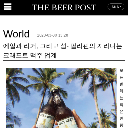
World
2020-03-30 13:28
에일과 라거, 그리고 섬- 필리핀의 자라나는
크래프트 맥주 업계
모
든
변
화
는
작
은
반
항