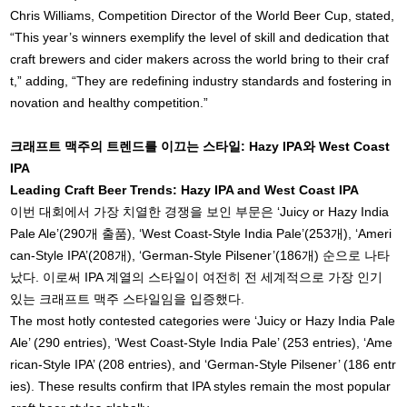
Chris Williams, Competition Director of the World Beer Cup, stated,
“This year’s winners exemplify the level of skill and dedication that
craft brewers and cider makers across the world bring to their craf
t,” adding, “They are redefining industry standards and fostering in
novation and healthy competition.”
크래프트 맥주의 트렌드를 이끄는 스타일: Hazy IPA와 West Coast
IPA
Leading Craft Beer Trends: Hazy IPA and West Coast IPA
이번 대회에서 가장 치열한 경쟁을 보인 부문은 ‘Juicy or Hazy India
Pale Ale’(290개 출품), ‘West Coast-Style India Pale’(253개), ‘Ameri
can-Style IPA’(208개), ‘German-Style Pilsener’(186개) 순으로 나타
났다. 이로써 IPA 계열의 스타일이 여전히 전 세계적으로 가장 인기
있는 크래프트 맥주 스타일임을 입증했다.
The most hotly contested categories were ‘Juicy or Hazy India Pale
Ale’ (290 entries), ‘West Coast-Style India Pale’ (253 entries), ‘Ame
rican-Style IPA’ (208 entries), and ‘German-Style Pilsener’ (186 entr
ies). These results confirm that IPA styles remain the most popular