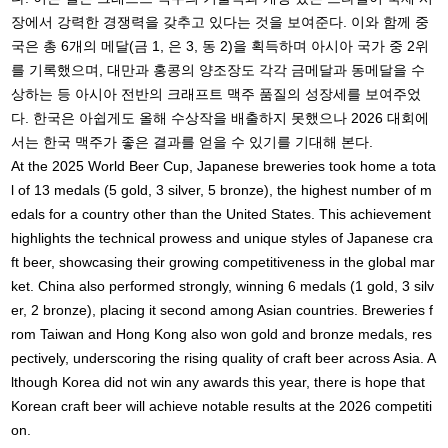
장에서 강력한 경쟁력을 갖추고 있다는 것을 보여준다. 이와 함께 중
국은 총 6개의 메달(금 1, 은 3, 동 2)을 획득하며 아시아 국가 중 2위
를 기록했으며, 대만과 홍콩의 양조장도 각각 금메달과 동메달을 수
상하는 등 아시아 전반의 크래프트 맥주 품질의 성장세를 보여주었
다. 한국은 아쉽게도 올해 수상작을 배출하지 못했으나 2026 대회에
서는 한국 맥주가 좋은 결과를 얻을 수 있기를 기대해 본다.
At the 2025 World Beer Cup, Japanese breweries took home a tota
l of 13 medals (5 gold, 3 silver, 5 bronze), the highest number of m
edals for a country other than the United States. This achievement
highlights the technical prowess and unique styles of Japanese cra
ft beer, showcasing their growing competitiveness in the global mar
ket. China also performed strongly, winning 6 medals (1 gold, 3 silv
er, 2 bronze), placing it second among Asian countries. Breweries f
rom Taiwan and Hong Kong also won gold and bronze medals, res
pectively, underscoring the rising quality of craft beer across Asia. A
lthough Korea did not win any awards this year, there is hope that
Korean craft beer will achieve notable results at the 2026 competiti
on.