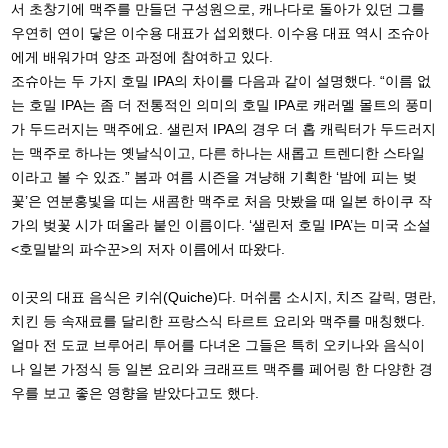
서 초창기에 맥주를 만들던 구성원으로, 캐나다로 돌아가 있던 그를
우연히 연이 닿은 이수용 대표가 섭외했다. 이수용 대표 역시 조슈아
에게 배워가며 양조 과정에 참여하고 있다.
조슈아는 두 가지 호밀 IPA의 차이를 다음과 같이 설명했다. “이름 없
는 호밀 IPA는 좀 더 전통적인 의미의 호밀 IPA로 캐러멜 몰트의 풍미
가 두드러지는 맥주에요. 샐린저 IPA의 경우 더 홉 캐릭터가 두드러지
는 맥주로 하나는 옛날식이고, 다른 하나는 새롭고 트렌디한 스타일
이라고 볼 수 있죠.” 봄과 여름 시즌을 겨냥해 기획한 ‘밤에 피는 벚
꽃’은 연분홍빛을 띠는 새콤한 맥주로 처음 맛봤을 때 일본 하이쿠 작
가의 벚꽃 시가 떠올라 붙인 이름이다. ‘샐린저 호밀 IPA’는 미국 소설
<호밀밭의 파수꾼>의 저자 이름에서 따왔다.
이곳의 대표 음식은 키쉬(Quiche)다. 머쉬룸 소시지, 치즈 갈릭, 명란,
치킨 등 속재료를 달리한 프랑스식 타르트 요리와 맥주를 매칭했다.
얼마 전 도쿄 브루어리 투어를 다녀온 그들은 특히 오키나와 음식이
나 일본 가정식 등 일본 요리와 크래프트 맥주를 페어링 한 다양한 경
우를 보고 좋은 영향을 받았다고도 했다.