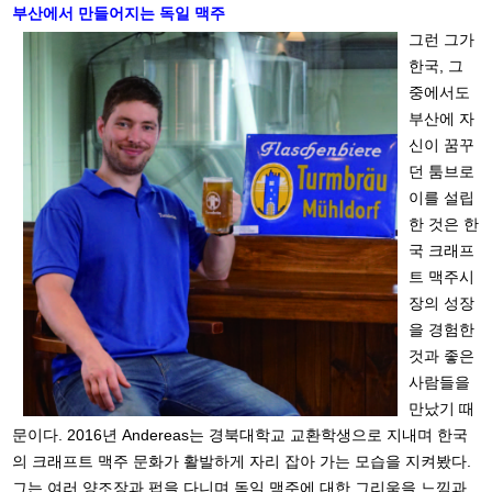
부산에서 만들어지는 독일 맥주
그런 그가
한국, 그
중에서도
부산에 자
신이 꿈꾸
던 툼브로
이를 설립
한 것은 한
국 크래프
트 맥주시
장의 성장
을 경험한
것과 좋은
사람들을
만났기 때
문이다. 2016년 Andereas는 경북대학교 교환학생으로 지내며 한국
의 크래프트 맥주 문화가 활발하게 자리 잡아 가는 모습을 지켜봤다.
그는 여러 양조장과 펍을 다니며 독일 맥주에 대한 그리움을 느낌과