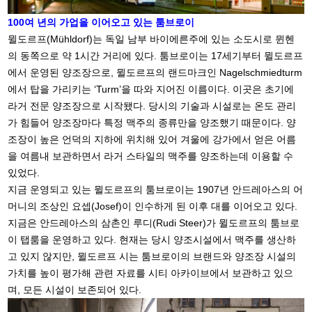
100
여 년의 가업을 이어오고 있는 툼브로이
뮐도르프(Mühldorf)는 독일 남부 바이에른주에 있는 소도시로 뮌헨
의 동쪽으로 약 1시간 거리에 있다. 툼브로이는 17세기부터 뮐도르프
에서 운영된 양조장으로, 뮐도르프의 랜드마크인 Nagelschmiedturm
에서 탑을 가리키는 ‘Turm’을 따와 지어진 이름이다. 이곳은 초기에
라거 전문 양조장으로 시작됐다. 당시의 기술과 시설로는 온도 관리
가 힘들어 양조장마다 특정 맥주의 종류만을 양조했기 때문이다. 양
조장이 높은 언덕의 지하에 위치해 있어 겨울에 강가에서 얻은 어름
을 여름내 보관하면서 라거 스타일의 맥주를 양조하는데 이용할 수
있었다.
지금 운영되고 있는 뮐도르프의 툼브로이는 1907년 안드레아스의 어
머니의 조상인 요셉(Josef)이 인수하게 된 이후 대를 이어오고 있다.
지금은 안드레아스의 삼촌인 루디(Rudi Steer)가 뮐도르프의 툼브로
이 탭룸을 운영하고 있다. 현재는 당시 양조시설에서 맥주를 생산하
고 있지 않지만, 뮐도르프 시는 툼브로이의 브랜드와 양조장 시설의
가치를 높이 평가해 관련 자료를 시티 아카이브에서 보관하고 있으
며, 모든 시설이 보존되어 있다.