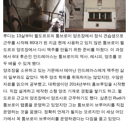
루디는 13살부터 뮐도르프의 툼브로이 양조장에서 정식 견습생으로
근무를 시작해 80대가 된 지금 현재 사용하고 있지 않은 툼브로이 뮐
도르프 양조장에서 다시 맥주를 만들기 위한 준비를 마쳤다. 이 과정
에서 6대 후손인 안드레아스는 툼브로이의 역사, 레시피, 양조를 모
두 배울 수 있게 됐다.
양조장을 소유하고 있는 가문에서 태어난 안드레아스에게 맥주란 삶
의 일부와도 같았다. 맥주 양조 학위를 취득하지는 않았지만, 수많은
자료를 읽으며 공부했고, 대학생이던 2014년부터 홈브루잉을 시작했
다. 직접 설계하고 제작한 소형 양조 기계로 경험을 쌓기도 하고, 뮐
도르프 근교의 양조장에서 양조사로 근무하기도 했다. 삼촌인 Rudi가
툼브로이 탭룸을 운영하고 있었지만 그는 툼브로이 브루어리를 직접
운영하는 것을 꿈꿨다. 정확히 언제가 될지는 모르지만 이 세상 어딘
가에서 꼭 툼브로이 브루어리를 운영하겠다는 다짐을 품고 있었다.