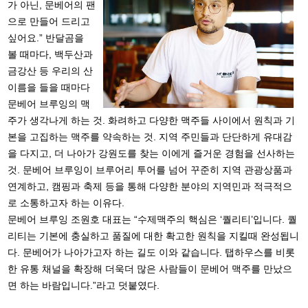
가 아닌, 문베어의 팬
으로 만들어 드리고
싶어요.” 반달곰을
볼 때마다, 백두산과
금강산 등 우리의 산
이름을 들을 때마다
문베어 브루잉의 맥
주가 생각나게 하는 것. 화려하고 다양한 맥주들 사이에서 원칙과 기
본을 고집하는 맥주를 약속하는 것. 지역 주민들과 단단하게 유대감
을 다지고, 더 나아가 강원도를 찾는 이에게 즐거운 경험을 선사하는
것. 문베어 브루잉이 브루어리 투어를 넘어 꾸준히 지역 관광상품과
연계하고, 캠핑과 축제 등을 통해 다양한 분야의 지역민과 적극적으
로 소통하고자 하는 이유다.
문베어 브루잉 조원호 대표는 “수제맥주의 핵심은 ‘퀄리티’입니다. 퀄
리티는 기본에 충실하고 품질에 대한 확고한 원칙을 지킬때 완성됩니
다. 문베어가 나아가고자 하는 길도 이와 같습니다.
탭하우스를 비롯
한 유통 채널을 확장해 더욱더 많은 사람들이 문베어 맥주를 만났으
면 하는 바람입니다.”라고 덧붙였다.