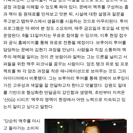
공정 과정을 이해할 수 있도록 짜여 있다. 문베어 맥주를 구성하는 홉
과 맥아 등 원재료를 만져보고 맛본 뒤, 시설에 대한 설명과 질문을
주고받고 탭하우스에서 샘플러를 시음하는 것으로 마무리된다. 투어
프로그램은 약 40여 분 정도 소요되며, 매주 금요일과 토요일 세 번씩
운영된다. 8월 11일까지는 무료로 참여할 수 있으며, 이후 현장 접수
와 공식 홈페이지를 통해 유료로 전환될 예정이다. 브루어리 투어를
담당하는 문베어 김현기 과장을 만났다. 사람들과 직접 소통하며 맥
주의 매력을 알리는 것이 큰 보람이라 말하는 그는 드론을 날리고 서
퍼들을 위한 맥주 피크닉을 꿈꾸는 사람이다. 양조 탱크 위로 빔 프로
젝트를 쏴 각 양조 과정을 작은 애니메이션으로 보여주는 것도 그의
아이디어에서 비롯됐다. 그는 브루어리 투어를 통해 문베어 브루잉이
가진 고유성과 색깔을 잘 전달하고자 한다고 덧붙였다. 강원도 일대
를 기반으로 형상화한 반달곰의 강인함과 생명력, 초반부터 지켜온
‘산(山) 시리즈’ 맥주의 명맥이 현장에서 어떤 노력으로 지속되고 있
는지 알리고 싶다고 말한다.
“단순히 맥주를 마시
고 돌아가는 소비자