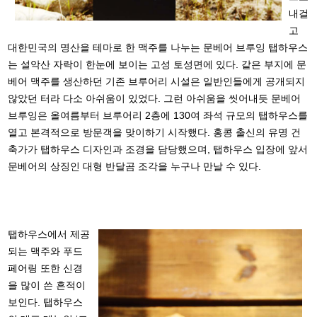
내걸
고
대한민국의 명산을 테마로 한 맥주를 나누는 문베어 브루잉 탭하우스
는 설악산 자락이 한눈에 보이는 고성 토성면에 있다. 같은 부지에 문
베어 맥주를 생산하던 기존 브루어리 시설은 일반인들에게 공개되지
않았던 터라 다소 아쉬움이 있었다. 그런 아쉬움을 씻어내듯 문베어
브루잉은 올여름부터 브루어리 2층에 130여 좌석 규모의 탭하우스를
열고 본격적으로 방문객을 맞이하기 시작했다. 홍콩 출신의 유명 건
축가가 탭하우스 디자인과 조경을 담당했으며, 탭하우스 입장에 앞서
문베어의 상징인 대형 반달곰 조각을 누구나 만날 수 있다.
탭하우스에서 제공
되는 맥주와 푸드
페어링 또한 신경
을 많이 쓴 흔적이
보인다. 탭하우스