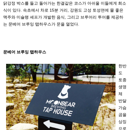
닭강정 박스를 들고 돌아가는 한결같은 코스가 아쉬울 이들에게 희소
식이 있다. 속초에서 차로 15분 거리, 강원도 고성 토성면에 물 좋은
맥주와 미슐랭 셰프가 개발한 음식, 그리고 브루어리 투어를 제공하
는 문베어 브루잉 탭하우스가 문을 열었다.
문베어 브루잉 탭하우스
한반
도
토종
생명
체
반달
가슴
곰을
상징
으로