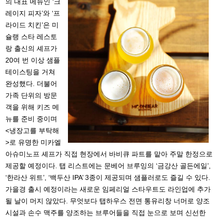
의 대표 메뉴인 ‘크
레이지 피자’와 ‘프
라이드 치킨’은 미
슐랭 스타 레스토
랑 출신의 셰프가
20여 번 이상 샘플
테이스팅을 거쳐
완성했다. 더불어
가족 단위의 방문
객을 위해 키즈 메
뉴를 준비 중이며
<냉장고를 부탁해
>로 유명한 미카엘
아슈미노프 셰프가 직접 현장에서 바비큐 파트를 맡아 주말 한정으로
제공할 예정이다. 탭 리스트에는 문베어 브루잉의 ‘금강산 골든에일’,
‘한라산 위트’, ‘백두산 IPA’ 3종이 제공되며 샘플러로도 즐길 수 있다.
가을경 출시 예정이라는 새로운 임페리얼 스타우트도 라인업에 추가
될 날이 머지 않았다. 무엇보다 탭하우스 전면 통유리창 너머로 양조
시설과 손수 맥주를 양조하는 브루어들을 직접 눈으로 보며 신선한