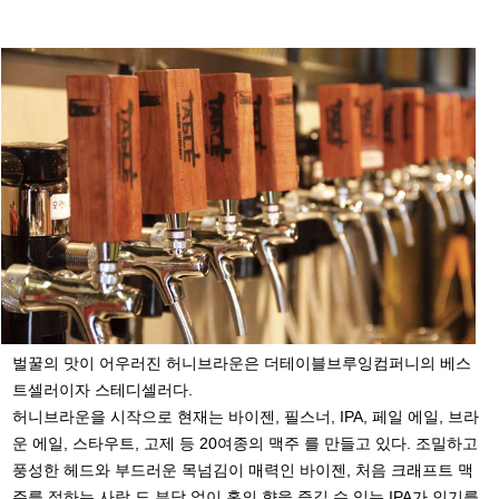
벌꿀의 맛이 어우러진 허니브라운은 더테이블브루잉컴퍼니의 베스
트셀러이자 스테디셀러다.
허니브라운을 시작으로 현재는 바이젠, 필스너, IPA, 페일 에일, 브라
운 에일, 스타우트, 고제 등 20여종의 맥주 를 만들고 있다. 조밀하고
풍성한 헤드와 부드러운 목넘김이 매력인 바이젠, 처음 크래프트 맥
주를 접하는 사람 도 부담 없이 홉의 향을 즐길 수 있는 IPA가 인기를