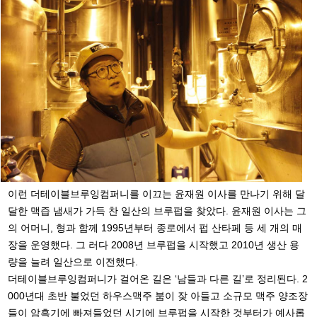
이런 더테이블브루잉컴퍼니를 이끄는 윤재원 이사를 만나기 위해 달
달한 맥즙 냄새가 가득 찬 일산의 브루펍을 찾았다. 윤재원 이사는 그
의 어머니, 형과 함께 1995년부터 종로에서 펍 산타페 등 세 개의 매
장을 운영했다. 그 러다 2008년 브루펍을 시작했고 2010년 생산 용
량을 늘려 일산으로 이전했다.
더테이블브루잉컴퍼니가 걸어온 길은 ‘남들과 다른 길’로 정리된다. 2
000년대 초반 불었던 하우스맥주 붐이 잦 아들고 소규모 맥주 양조장
들이 암흑기에 빠져들었던 시기에 브루펍을 시작한 것부터가 예사롭