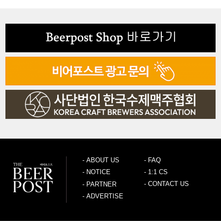
-
ABOUT US
-
FAQ
-
NOTICE
-
1:1 CS
-
CONTACT US
-
PARTNER
-
ADVERTISE