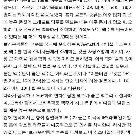
순수령 때문에 크래프트 맥주를 만드는 데 있어 다양성이 저해되지는
않느냐는 질문에, 브라우팍툼의 대표자인 슈라이버 씨는 전혀 그렇지
않다는 의외의 대답을 내놓았다. 홉과 몰트의 종류는 아주 많기 때문
에 높은 품질의 크래프트 맥주를 만드는 데는 아무 문제가 없으며, 오
히려 그 재료들만을 훌륭하게 조합하여 완성도 있는 맥주를 만들어낼
수 있다는 데 더욱 자부심을 느낀다는 것이다.
브라우팍툼의 맥주를 국내에 수입하는 AlWAYZN의 장영철 대표는 이
곳 맥주를 한국 소비자들에게 소개하는 것을 자랑스럽게 여기며, 가
장 큰 매력을 ‘섬세함과 성숙함’이라고 평하였다. 이와 함께 술과 맛에
관한 그의 철학 또한 들을 수 있었다. 맛이 강렬하고 알코올 도수가
높은 맥주만이 좋은 맥주는 아니라는 것이다. “이를테면 그것은 1+1
은 2이고, 10이 완벽한 숫자라는 단순 법칙에 의한 결론이다. 1+1이
2가 아닌 10이 될 수도 있다.”라고 비유했다.
따라서 섬세하고 오묘하며 변화무쌍한 맥주가 좋은 맥주라고 설파하
며, 그러한 점에서 브라우팍툼 맥주가 지닌 특유의 바디감과 밸런스
를 매우 높은 수준으로 보았다.
현재 한국에서는 향이 강렬하고 도수가 높은 미국식 IPA와 페일에일
등 홉이 강조된 맥주들이 대중적으로 큰 인기를 차지한다. 하지만 장
영철 대표는 “브라우팍툼의 맥주를 마셔보고 미국 스타일의 강한 맥