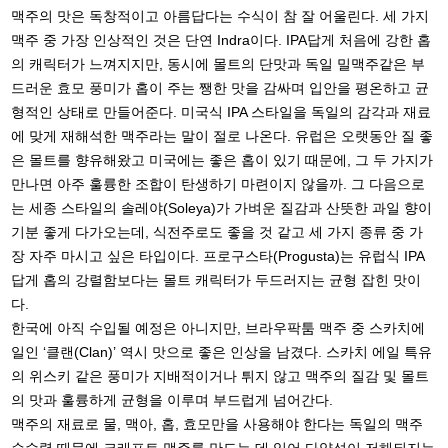
맥주의 맛은 독창적이고 아름답다는 수식이 참 잘 어울린다. 세 가지
맥주 중 가장 인상적인 것은 단연 Indra이다. IPA답게 처음에 강한 홉
의 캐릭터가 느껴지지만, 동시에 몰트의 단맛과 독일 밀맥주같은 부
드러운 효모 풍미가 홉이 주는 쨍한 맛을 감싸며 입안을 평온하고 균
형적인 상태로 만들어준다. 미국식 IPA 스타일을 독일의 감각과 재료
에 맞게 재해석한 맥주라는 말이 절로 나온다. 유럽은 오랫동안 질 좋
은 몰트를 향유해왔고 미국에는 좋은 홉이 있기 때문에, 그 두 가지가
만나면 아주 훌륭한 조합이 탄생하기 마련이지 않을까. 그 다음으로
는 세종 스타일의 솔레야(Soleya)가 가벼운 질감과 산뜻한 과일 향이
기분 좋게 다가오는데, 식전주로도 좋을 것 같고 세 가지 종류 중 가
장 자주 마시고 싶은 타입이다. 프로구스타(Progusta)는 유럽식 IPA
답게 홉의 강렬함보다는 몰트 캐릭터가 두드러지는 균형 잡힌 맛이
다.
한국에 아직 수입될 예정은 아니지만, 브라우팍툼 맥주 중 스카치에
일인 ‘클랜(Clan)’ 역시 맛으로 좋은 인상을 남겼다. 스카치 에일 특유
의 위스키 같은 풍미가 지배적이거나 튀지 않고 맥주의 질감 및 몰트
의 맛과 훌륭하게 균형을 이루며 부드럽게 넘어간다.
맥주의 재료로 물, 맥아, 홉, 효모만을 사용해야 한다는 독일의 맥주