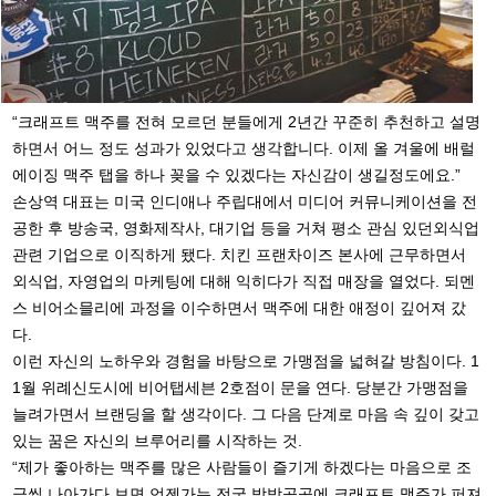
“크래프트 맥주를 전혀 모르던 분들에게 2년간 꾸준히 추천하고 설명
하면서 어느 정도 성과가 있었다고 생각합니다. 이제 올 겨울에 배럴
에이징 맥주 탭을 하나 꽂을 수 있겠다는 자신감이 생길정도에요.”
손상역 대표는 미국 인디애나 주립대에서 미디어 커뮤니케이션을 전
공한 후 방송국, 영화제작사, 대기업 등을 거쳐 평소 관심 있던외식업
관련 기업으로 이직하게 됐다. 치킨 프랜차이즈 본사에 근무하면서
외식업, 자영업의 마케팅에 대해 익히다가 직접 매장을 열었다. 되멘
스 비어소믈리에 과정을 이수하면서 맥주에 대한 애정이 깊어져 갔
다.
이런 자신의 노하우와 경험을 바탕으로 가맹점을 넓혀갈 방침이다. 1
1월 위례신도시에 비어탭세븐 2호점이 문을 연다. 당분간 가맹점을
늘려가면서 브랜딩을 할 생각이다. 그 다음 단계로 마음 속 깊이 갖고
있는 꿈은 자신의 브루어리를 시작하는 것.
“제가 좋아하는 맥주를 많은 사람들이 즐기게 하겠다는 마음으로 조
금씩 나아가다 보면 언젠가는 전국 방방곳곳에 크래프트 맥주가 퍼져