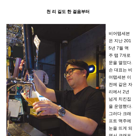
천 리 길도 한 걸음부터
비어탭세븐
은 지난 201
5년 7월 맥
주 탭 7개로
문을 열었다.
손 대표는 비
어탭세븐 이
전에 같은 자
리에서 2년
넘게 치킨집
을 운영했다.
그러다 크래
프트 맥주에
눈을 뜨게 되
면서 크래프