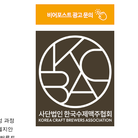
성 과정
 벨지안
 쌀루트