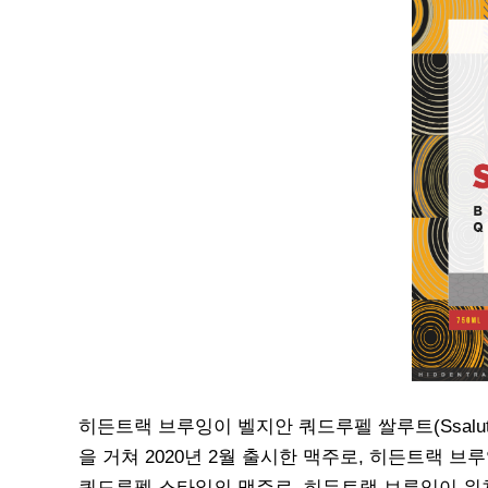
히든트랙 브루잉이 벨지안 쿼드루펠 쌀루트(Ssalut
을 거쳐 2020년 2월 출시한 맥주로, 히든트랙 
쿼드루펠 스타일의 맥주로, 히든트랙 브루잉이 위