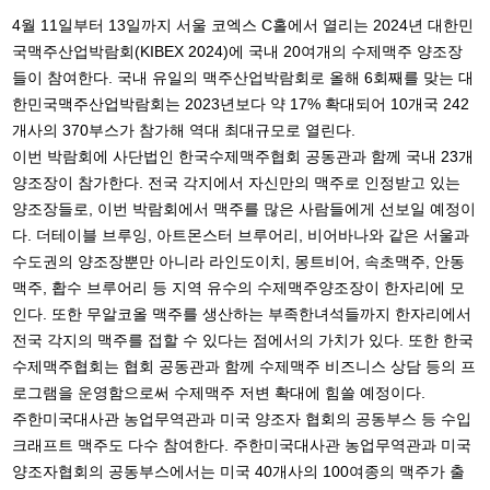
4월 11일부터 13일까지 서울 코엑스 C홀에서 열리는 2024년 대한민
국맥주산업박람회(KIBEX 2024)에 국내 20여개의 수제맥주 양조장
들이 참여한다. 국내 유일의 맥주산업박람회로 올해 6회째를 맞는 대
한민국맥주산업박람회는 2023년보다 약 17% 확대되어 10개국 242
개사의 370부스가 참가해 역대 최대규모로 열린다.
이번 박람회에 사단법인 한국수제맥주협회 공동관과 함께 국내 23개
양조장이 참가한다. 전국 각지에서 자신만의 맥주로 인정받고 있는
양조장들로, 이번 박람회에서 맥주를 많은 사람들에게 선보일 예정이
다. 더테이블 브루잉, 아트몬스터 브루어리, 비어바나와 같은 서울과
수도권의 양조장뿐만 아니라 라인도이치, 몽트비어, 속초맥주, 안동
맥주, 홥수 브루어리 등 지역 유수의 수제맥주양조장이 한자리에 모
인다. 또한 무알코올 맥주를 생산하는 부족한녀석들까지 한자리에서
전국 각지의 맥주를 접할 수 있다는 점에서의 가치가 있다. 또한 한국
수제맥주협회는 협회 공동관과 함께 수제맥주 비즈니스 상담 등의 프
로그램을 운영함으로써 수제맥주 저변 확대에 힘쓸 예정이다.
주한미국대사관 농업무역관과 미국 양조자 협회의 공동부스 등 수입
크래프트 맥주도 다수 참여한다. 주한미국대사관 농업무역관과 미국
양조자협회의 공동부스에서는 미국 40개사의 100여종의 맥주가 출