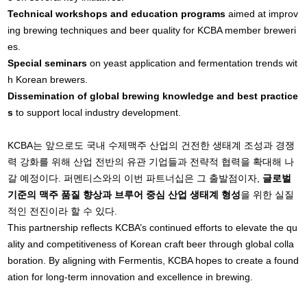
Technical workshops and education programs
aimed at improv
ing brewing techniques and beer quality for KCBA member breweri
es.
Special seminars
on yeast application and fermentation trends wit
h Korean brewers.
Dissemination of global brewing knowledge and best practice
s
to support local industry development.
KCBA는 앞으로도 국내 수제맥주 산업의 건전한 생태계 조성과 경쟁
력 강화를 위해 산업 전반의 유관 기업들과 전략적 협력을 확대해 나
갈 예정이다. 퍼멘티스와의 이번 파트너십은 그 출발점이자,
글로벌
기준의 맥주 품질 향상과 브루어 중심 산업 생태계 형성
을 위한 실질
적인 전진이라 할 수 있다.
This partnership reflects KCBA’s continued efforts to elevate the qu
ality and competitiveness of Korean craft beer through global colla
boration. By aligning with Fermentis, KCBA hopes to create a found
ation for long-term innovation and excellence in brewing.