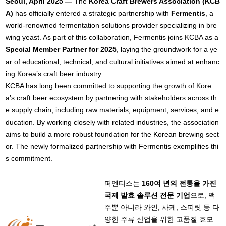
Seoul, April 2025 —
The
Korea Craft Brewers Association (KCB
A)
has officially entered a strategic partnership with
Fermentis
, a
world-renowned fermentation solutions provider specializing in bre
wing yeast. As part of this collaboration, Fermentis joins KCBA as a
Special Member Partner for 2025
, laying the groundwork for a ye
ar of educational, technical, and cultural initiatives aimed at enhanc
ing Korea’s craft beer industry.
KCBA has long been committed to supporting the growth of Kore
a’s craft beer ecosystem by partnering with stakeholders across th
e supply chain, including raw materials, equipment, services, and e
ducation. By working closely with related industries, the association
aims to build a more robust foundation for the Korean brewing sect
or. The newly formalized partnership with Fermentis exemplifies thi
s commitment.
퍼멘티스는
160여 년의 전통을 가진
국제 발효 솔루션 전문 기업
으로, 맥
주뿐 아니라 와인, 사케, 스피릿 등 다
양한 주류 산업을 위한 고품질 효모