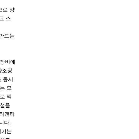
으로 양
고 스
 만드는
 장비에
 양조장
을 동시
는 모
로 맥
시설을
 티앤타
니다.
매기는