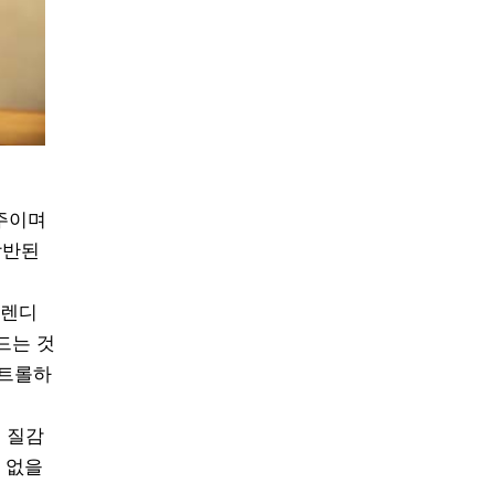
맥주이며
상반된
트렌디
드는 것
컨트롤하
고 질감
 없을