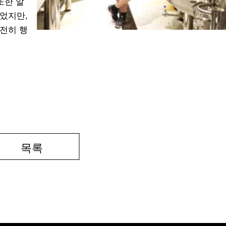
또한 알
었지만,
전히 행
목록