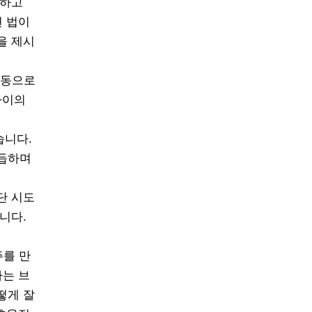
유하고
련 법이
을 제시
자동으로
타이의
습니다.
거듭하며
단 시도
니다.
주를 만
다는 브
떻게 잘