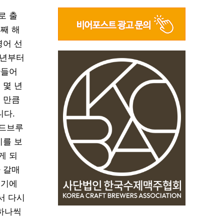
로 출
째 해
영어 선
1년부터
만들어
 몇 년
 만큼
니다.
헤드브루
이를 보
게 되
 갈매
매기에
서 다시
 하나씩