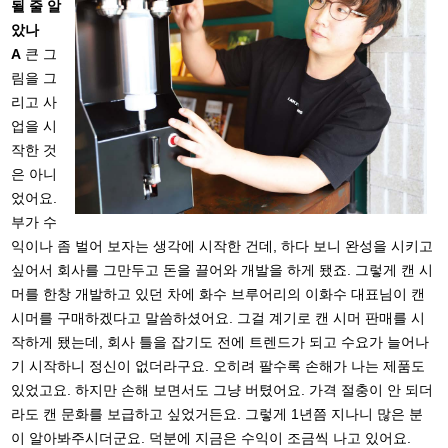
될 줄 알
았나
A
큰 그
림을 그
리고 사
업을 시
작한 것
은 아니
었어요.
부가 수
익이나 좀 벌어 보자는 생각에 시작한 건데, 하다 보니 완성을 시키고
싶어서 회사를 그만두고 돈을 끌어와 개발을 하게 됐죠. 그렇게 캔 시
머를 한창 개발하고 있던 차에 화수 브루어리의 이화수 대표님이 캔
시머를 구매하겠다고 말씀하셨어요. 그걸 계기로 캔 시머 판매를 시
작하게 됐는데, 회사 틀을 잡기도 전에 트렌드가 되고 수요가 늘어나
기 시작하니 정신이 없더라구요. 오히려 팔수록 손해가 나는 제품도
있었고요. 하지만 손해 보면서도 그냥 버텼어요. 가격 절충이 안 되더
라도 캔 문화를 보급하고 싶었거든요. 그렇게 1년쯤 지나니 많은 분
이 알아봐주시더군요. 덕분에 지금은 수익이 조금씩 나고 있어요.