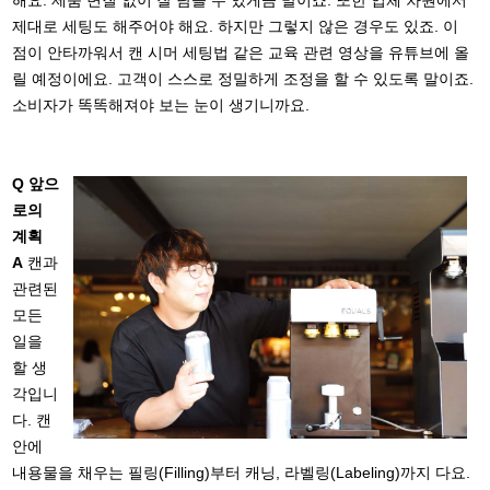
제대로 세팅도 해주어야 해요. 하지만 그렇지 않은 경우도 있죠. 이
점이 안타까워서 캔 시머 세팅법 같은 교육 관련 영상을 유튜브에 올
릴 예정이에요. 고객이 스스로 정밀하게 조정을 할 수 있도록 말이죠.
소비자가 똑똑해져야 보는 눈이 생기니까요.
Q 앞으
로의
계획
A
캔과
관련된
모든
일을
할 생
각입니
다. 캔
안에
내용물을 채우는 필링(Filling)부터 캐닝, 라벨링(Labeling)까지 다요.