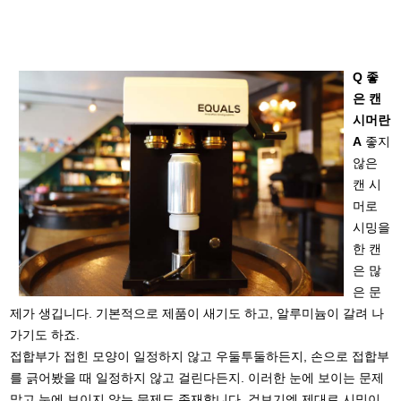
Q 좋
은 캔
시머란
A
좋지
않은
캔 시
머로
시밍을
한 캔
은 많
은 문
제가 생깁니다. 기본적으로 제품이 새기도 하고, 알루미늄이 갈려 나
가기도 하죠.
접합부가 접힌 모양이 일정하지 않고 우둘투둘하든지, 손으로 접합부
를 긁어봤을 때 일정하지 않고 걸린다든지. 이러한 눈에 보이는 문제
말고 눈에 보이지 않는 문제도 존재합니다. 겉보기엔 제대로 시밍이