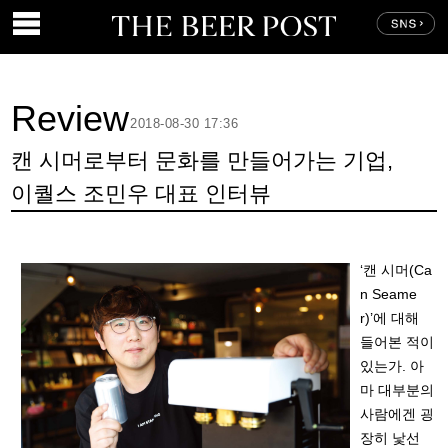
Review
2018-08-30 17:36
캔 시머로부터 문화를 만들어가는 기업,
이퀄스 조민우 대표 인터뷰
‘캔 시머(Ca
n Seame
r)’에 대해
들어본 적이
있는가. 아
마 대부분의
사람에겐 굉
장히 낯선