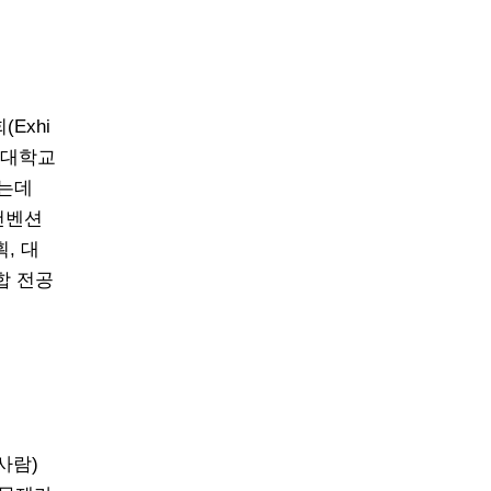
(Exhi
립대학교
었는데
컨벤션
, 대
합 전공
사람)