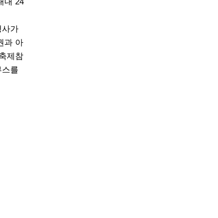
내 24
행사가
권과 아
 축제참
부스를