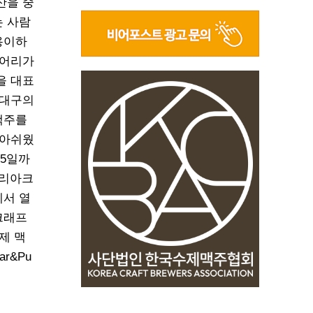
산을 중
는 사람
용이하
루어리가
을 대표
 대구의
맥주를
 아쉬웠
15일까
코리아크
에서 열
크래프
제 맥
r&Pu