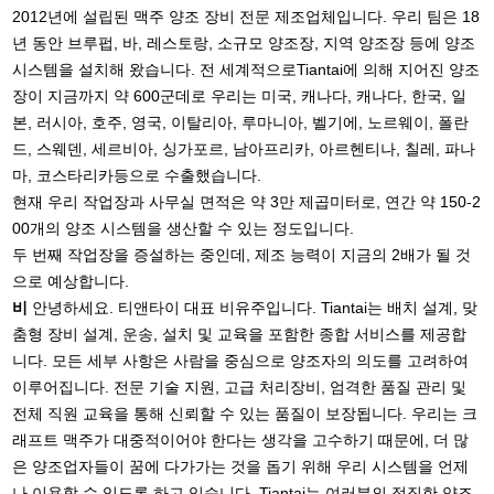
2012년에 설립된 맥주 양조 장비 전문 제조업체입니다. 우리 팀은 18
년 동안 브루펍, 바, 레스토랑, 소규모 양조장, 지역 양조장 등에 양조
시스템을 설치해 왔습니다. 전 세계적으로Tiantai에 의해 지어진 양조
장이 지금까지 약 600군데로 우리는 미국, 캐나다, 캐나다, 한국, 일
본, 러시아, 호주, 영국, 이탈리아, 루마니아, 벨기에, 노르웨이, 폴란
드, 스웨덴, 세르비아, 싱가포르, 남아프리카, 아르헨티나, 칠레, 파나
마, 코스타리카등으로 수출했습니다.
현재 우리 작업장과 사무실 면적은 약 3만 제곱미터로, 연간 약 150-2
00개의 양조 시스템을 생산할 수 있는 정도입니다.
두 번째 작업장을 증설하는 중인데, 제조 능력이 지금의 2배가 될 것
으로 예상합니다.
비
안녕하세요. 티앤타이 대표 비유주입니다. Tiantai는 배치 설계, 맞
춤형 장비 설계, 운송, 설치 및 교육을 포함한 종합 서비스를 제공합
니다. 모든 세부 사항은 사람을 중심으로 양조자의 의도를 고려하여
이루어집니다. 전문 기술 지원, 고급 처리장비, 엄격한 품질 관리 및
전체 직원 교육을 통해 신뢰할 수 있는 품질이 보장됩니다. 우리는 크
래프트 맥주가 대중적이어야 한다는 생각을 고수하기 때문에, 더 많
은 양조업자들이 꿈에 다가가는 것을 돕기 위해 우리 시스템을 언제
나 이용할 수 있도록 하고 있습니다. Tiantai는 여러분의 정직한 양조