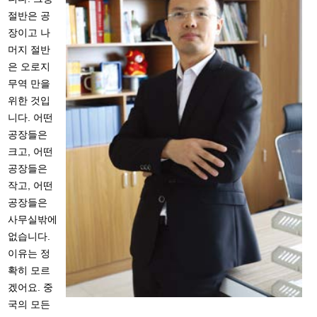
절반은 공
장이고 나
머지 절반
은 오로지
무역 만을
위한 것입
니다. 어떤
공장들은
크고, 어떤
공장들은
작고, 어떤
공장들은
사무실밖에
없습니다.
이유는 정
확히 모르
겠어요. 중
국의 모든