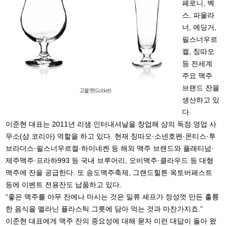
페로니, 벡
스, 파울라
너, 에딩거,
필스너우르
켈, 칭따오
등 전세계
주요 맥주
브랜드 잔을
생산하고 있
다.
이준현 대표는 2011년 리샘 인터내셔날을 창업해 샴의 독점 영업 사
무소(샴 코리아) 역할을 하고 있다. 현재 칭따오·소넨호펜·몬티스·투
브라더스·필스너우르켈·하이네켄 등 해외 맥주 브랜드와 플래티넘·
제주맥주·프라하993 등 국내 브루어리, 오비맥주·클라우드 등 대형
맥주에 잔을 공급한다. 또 송도맥주축제, 그랜드힐튼 옥토버페스트
등에 이벤트 전용잔도 납품하고 있다.
“좋은 맥주를 아무 잔에나 마시는 것은 일류 셰프가 정성껏 만든 훌륭
한 음식을 멜라닌 플라스틱 그릇에 담아 먹는 것과 마찬가지죠.”
이준현 대표에게 맥주 잔의 중요성에 대해 묻자 이런 대답이 돌아 왔