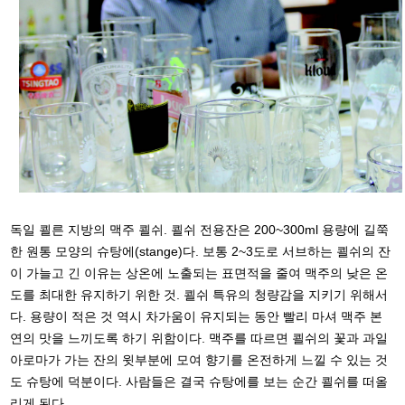
독일 쾰른 지방의 맥주 쾰쉬. 쾰쉬 전용잔은 200~300ml 용량에 길쭉
한 원통 모양의 슈탕에(stange)다. 보통 2~3도로 서브하는 쾰쉬의 잔
이 가늘고 긴 이유는 상온에 노출되는 표면적을 줄여 맥주의 낮은 온
도를 최대한 유지하기 위한 것. 쾰쉬 특유의 청량감을 지키기 위해서
다. 용량이 적은 것 역시 차가움이 유지되는 동안 빨리 마셔 맥주 본
연의 맛을 느끼도록 하기 위함이다. 맥주를 따르면 쾰쉬의 꽃과 과일
아로마가 가는 잔의 윗부분에 모여 향기를 온전하게 느낄 수 있는 것
도 슈탕에 덕분이다. 사람들은 결국 슈탕에를 보는 순간 쾰쉬를 떠올
리게 된다.