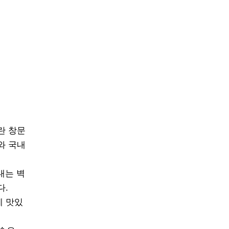
란 창문
와 국내
내는 벽
다.
게 맛있