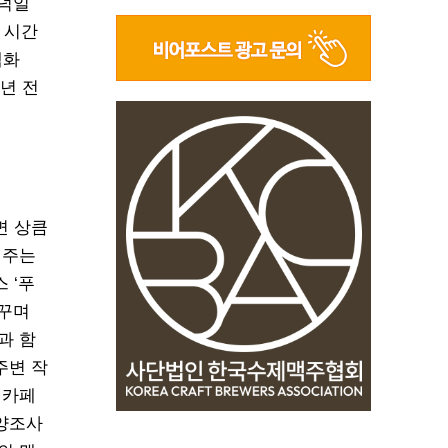
끄덕일
 시간
백화
년 전
면 상큼
 주는
 ‘푸
 꾸며
과 함
주변 작
 카페
 양조사