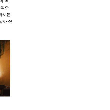
의 맥
 맥주
 마셔본
닐까 싶