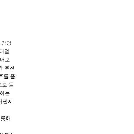
 감당
덜터덜
끌어보
가 추천
주를 즐
으로 돌
미하는
어쩐지
비롯해