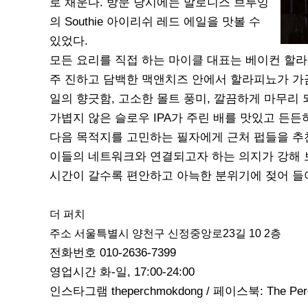
로 채운다. 방문 당시에는 말로니스 브루잉
의 Southie 아이리쉬 레드 에일을 맛볼 수
있었다.
모든 요리를 직접 하는 마이클 대표는 베이컨 할라
주 진하고 담백한 맥앤치즈 안에서 할라피뇨가 가끔
일의 향긋함, 고소한 몰트 풍미, 깔끔하게 마무리
가볍지 않은 슬로우 IPA가 주린 배를 맛있고 든든
다음 목적지를 고민하는 필자에게 근처 펍들을 추
이들의 네트워크와 연결되고자 하는 의지가 강해 
시간이 갈수록 편안하고 아늑한 분위기에 젖어 들
더 퍼치
주소 서울특별시 양천구 신정중앙로23길 10 2층
전화번호 010-2636-7399
영업시간 화-일, 17:00-24:00
인스타그램 theperchmokdong / 페이스북: The Per