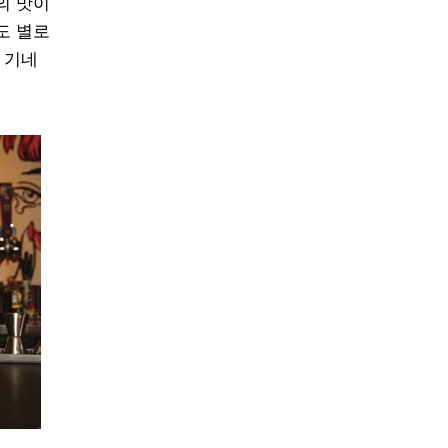
의 맛이
도 별로
 기네