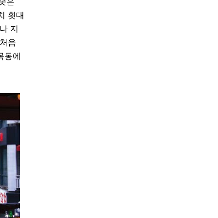
 솟은
치 횟대
나 지
 처음
 목동에