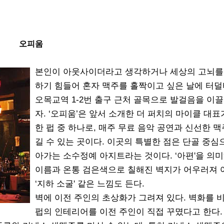
오피움
본인이 아웃사이더라고 생각하거나 세상의 고뇌를
하기 힘들어 혼자 맥주를 홀짝이고 싶은 날에 터
오목교역 1-2번 출구 근처 골목으로 발걸음을 이
자. ‘오피움’은 앞서 소개한 더 퍼치의 마이클 대표
한 펍 중 하나로, 매주 무료 음악 공연과 신선한 맥
길 수 있는 곳이다. 이곳의 특별한 점은 단골 중심
아가는 소수정예 아지트라는 것이다. ‘아편'을 의
이름과 온통 검은색으로 칠해진 벽지가 어우러져 
‘지하 소굴' 같은 느낌도 든다.
벽에 이전 주인의 초상화가 그려져 있다. 벽화를 
펍의 인테리어를 이전 주인이 직접 꾸몄다고 한다.