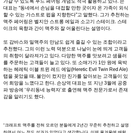
가갈 수 있도록 푸드 페어링 개념도 적극 활용하고 있다. 손
대표는 “동네에서 손님을 대접할 만한 곳이자 온 가족이 외식
할 수 있는 가스트로 펍을 지향한다”고 말했다. 그가 추천하는
맥주 페어링은 벨지안 스트롱 에일과 소고기 스테이크. 스테
이크의 육향과 간이 맥주와 잘 어울린다는 설명이다.
또 감바스와 밀맥주의 만남도 쉽게 즐길 수 있는 조합이라고
추천했다. 그의 이런 노력 덕분으로 나날이 눈에 띄게 고객들
의 취향이 달라져가고 있다. 다양한 맥주를 맛보려고 샘플러
를 주문하는 고객들이 늘고 있다. 또 소매가가 1만 원에 육박
하는 헤레틱 이블 트윈 레드 에일(Heretic Evil Twin Red Ale)
탭을 꽂았을 때, 불안이 컸지만 진가를 알아보는 고객들이 있
어 희망을 느꼈다고 한다. 손상역 대표는 또 지난 3월에 공중
파 방송에 ‘우리동네 능력자’로 출연해 맥주 전문가로서 존재
감을 알리기도 했다.
“크래프트 맥주를 전혀 모르던 분들에게 2년간 꾸준히 추천하고 설명
하면서 어느 정도 성과가 있었다고 생각합니다. 이제 올겨울에 배럴