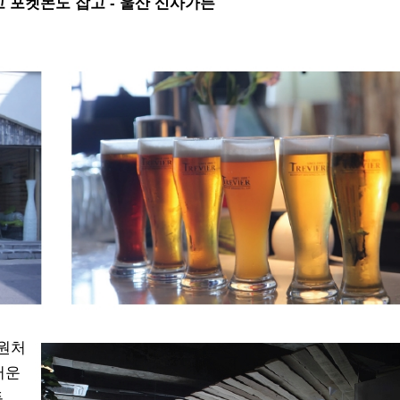
 포켓몬도 잡고 - 울산 신사가든
정원처
러운
.