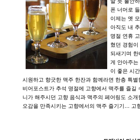
말 듯 불안
폰 너머로 
이제는 옛 
아직도 내 
명절 연휴 고
혔던 경험이
되새기며 한
게 안아주는
이 좋은 시간
시원하고 향긋한 맥주 한잔과 함께라면 한층 특별
비어포스트가 추석 명절에 고향에서 맥주를 즐길 수 
니가 해주시던 고향 음식과 맥주의 페어링도 소개
오감을 만족시키는 고향에서의 맥주 즐기기… 고향