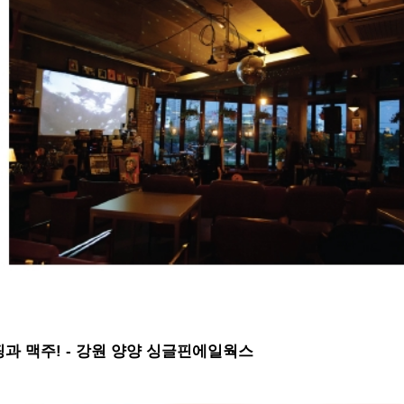
과 맥주! - 강원 양양 싱글핀에일웍스