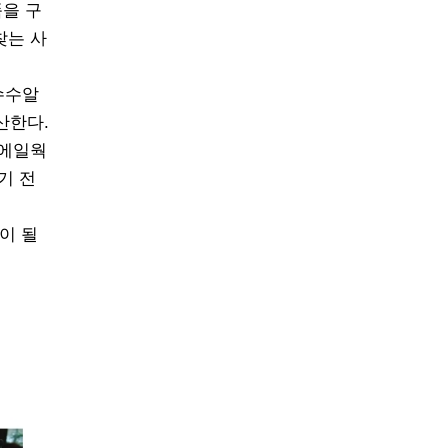
품을 구
찾는 사
수수알
산한다.
핀에일웍
기 전
이 될