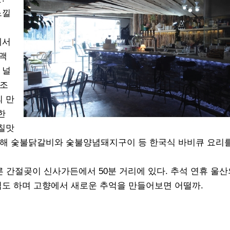
느낄
에서
 맥
 널
강조
 만
한
칠맛
용해 숯불닭갈비와 숯불양념돼지구이 등 한국식 바비큐 요리
른 간절곶이 신사가든에서 50분 거리에 있다. 추석 연휴 울산
임도 하며 고향에서 새로운 추억을 만들어보면 어떨까.