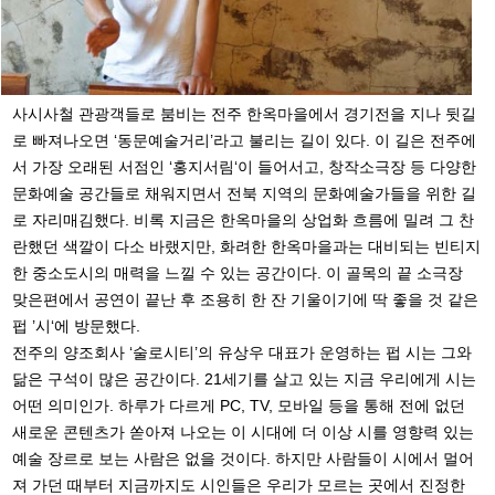
사시사철 관광객들로 붐비는 전주 한옥마을에서 경기전을 지나 뒷길
로 빠져나오면 ‘동문예술거리’라고 불리는 길이 있다. 이 길은 전주에
서 가장 오래된 서점인 ‘홍지서림‘이 들어서고, 창작소극장 등 다양한
문화예술 공간들로 채워지면서 전북 지역의 문화예술가들을 위한 길
로 자리매김했다. 비록 지금은 한옥마을의 상업화 흐름에 밀려 그 찬
란했던 색깔이 다소 바랬지만, 화려한 한옥마을과는 대비되는 빈티지
한 중소도시의 매력을 느낄 수 있는 공간이다. 이 골목의 끝 소극장
맞은편에서 공연이 끝난 후 조용히 한 잔 기울이기에 딱 좋을 것 같은
펍 ’시‘에 방문했다.
전주의 양조회사 ‘술로시티’의 유상우 대표가 운영하는 펍 시는 그와
닮은 구석이 많은 공간이다. 21세기를 살고 있는 지금 우리에게 시는
어떤 의미인가. 하루가 다르게 PC, TV, 모바일 등을 통해 전에 없던
새로운 콘텐츠가 쏟아져 나오는 이 시대에 더 이상 시를 영향력 있는
예술 장르로 보는 사람은 없을 것이다. 하지만 사람들이 시에서 멀어
져 가던 때부터 지금까지도 시인들은 우리가 모르는 곳에서 진정한