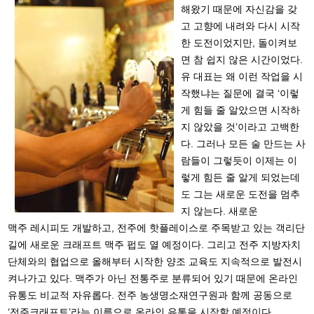
해왔기 때문에 자신감을 갖
고 고향에 내려와 다
시 시작
한 도전이었지만, 돌이켜보
면 참 쉽지 않은 시간이었다.
유 대표는 왜 이런 작업을 시
작했냐는 질문에 결국 ‘이렇
게 힘들 줄 알았으면 시작하
지 않았을 것’이라고 고백한
다. 그러나 모든 술 만드는 사
람들이 그렇듯이 이제는 이
렇게 힘든 줄 알게 되었는데
도 그는 새로운 도전을 멈추
지 않는다. 새로운
맥주 레시피도 개발하고, 전주에 핫플레이스로 주목받고 있는 객리단
길에 새로운 크래프트 맥주 펍도 열 예정이다. 그리고 전주 지방자치
단체와의 협업으로 올해부터 시작한 양조 교육도 지속적으로 발전시
켜나가고 있다. 맥주가 아닌 전통주로 분류되어 있기 때문에 온라인
유통도 비교적 자유롭다. 전주 농생명소재연구원과 함께 공동으로
‘전주크래프트’라는 이름으로 온라인 유통을 시작할 예정이다.