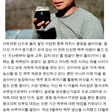
야트막한 산으로 둘러 쌓인 아담한 충북 제천시 봉양읍 솔티마을. 열
다섯 가구가 옹기종기 모여 있는 이 곳에 신선한 맥주 바람이 불고 있
다. 지난해부터 밭에 고추, 감자 대신 홉 덩굴이 뻗어 올라가더니 올
해는 홉 작목반이 생겼다. 달 콤하고 아삭한 제천 사과는 애플 사이다
가 되고 판로 개척에 어려움을 겪던 오디, 오미자와 같은 지역 재배
농산물 등 도 맥주 재료로 변신하고 있다. 뿐만 아니라 이웃 마을 꽃
송이버섯 농장에서는 맥주 효모 찌꺼기를 활용해 버섯을 키 우는 실
험도 진행 중이다. 이런 변화는 지난 해 이 마을에 자리잡은 뱅크크릭
브루잉으로부터 시작됐다. 글로벌 정보통신기업의 프로그래머로 시
작해 23년 동안 미국, 일본, 중동 등지에서 IT관련 일을 했던 홍성태
뱅크크릭 브루잉 대표는 오랜 기간 맥주에 대한 애정을 키워오다 귀
농해 브루어리를 열었다. 작년 9월부터 맥주 생산을 시작했고 12월부