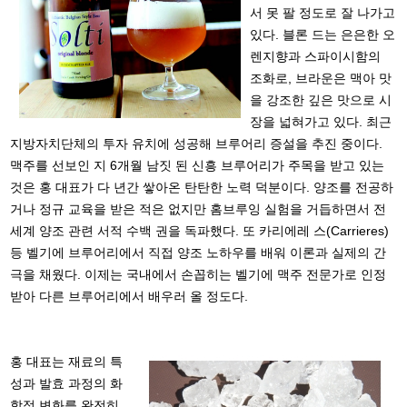
서 못 팔 정도로 잘 나가고
있다. 블론 드는 은은한 오
렌지향과 스파이시함의
조화로, 브라운은 맥아 맛
을 강조한 깊은 맛으로 시
장을 넓혀가고 있다. 최근
지방자치단체의 투자 유치에 성공해 브루어리 증설을 추진 중이다.
맥주를 선보인 지 6개월 남짓 된 신흥 브루어리가 주목을 받고 있는
것은 홍 대표가 다 년간 쌓아온 탄탄한 노력 덕분이다. 양조를 전공하
거나 정규 교육을 받은 적은 없지만 홈브루잉 실험을 거듭하면서 전
세계 양조 관련 서적 수백 권을 독파했다. 또 카리에레 스(Carrieres)
등 벨기에 브루어리에서 직접 양조 노하우를 배워 이론과 실제의 간
극을 채웠다. 이제는 국내에서 손꼽히는 벨기에 맥주 전문가로 인정
받아 다른 브루어리에서 배우러 올 정도다.
홍 대표는 재료의 특
성과 발효 과정의 화
학적 변화를 완전히