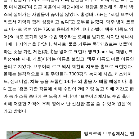
못 마시겠다”며 인근 마을이나 제천시에서 한참을 운전해 와 두세 박
스씩 실어가는 사람들이 끊이질 않았다. 홍성태 대표는 “로컬 브루어
리로서 지역과 함께 성장하고 싶다”고 포부를 밝혔다. 맥주 병이 코르
크 마개로 덮여 있는 750ml 용량의 병인 데다 라벨에 맥주 이름도 영
어(Solti)로 표기돼 있어 수입 맥주라는 오해를 받기도 하지만 하나하
나에 다 지역성을 담았다. 한자로 ‘물을 가두는 둑’과 ‘흐르는 냇물’이
라는 뜻을 가진 제천(堤川)을 영어로 표현해 뱅크(bank 둑, 제방), 크
릭(creek 시내, 개울)이라는 이름을 붙였고, 맥주 이름도 마을 이름인
솔티로 지었다. 브루어리 로고 역시 제천의 지도를 홉으로 표현했다.
올해는 본격적으로 마을 주민들과 7000평의 농지에 사츠, 캐스케이
드, 센테니얼, 치눅 등을 포함한 14가지의 홉을 재 배할 예정이다. 홍
대표는 “홉은 기존 작물에 비해 수입이 2배 가량 높고 재배 기간도 짧
아 농가 소득 증대에 큰 도움이 된다”며 “브루어리에서도 수입 홉에
비해 저렴한 가격에 우리 땅에서 난 신선한 홉을 쓸 수 있어 윈윈”이
라고 밝혔다.
뱅크크릭 브루잉에서는 벨