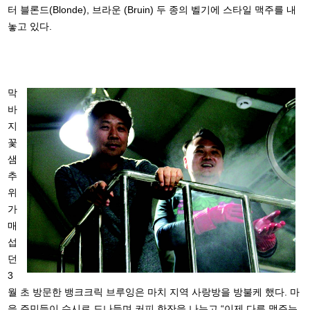
터 블론드(Blonde), 브라운 (Bruin) 두 종의 벨기에 스타일 맥주를 내
놓고 있다.
막
바
지
꽃
샘
추
위
가
매
섭
던
3
월 초 방문한 뱅크크릭 브루잉은 마치 지역 사랑방을 방불케 했다. 마
을 주민들이 수시로 드나들며 커피 한잔을 나누고 “이제 다른 맥주는