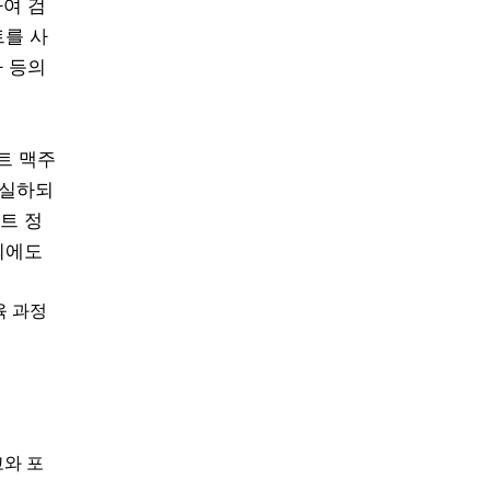
하여 검
트를 사
가 등의
트 맥주
충실하되
트 정
외에도
육 과정
고와 포