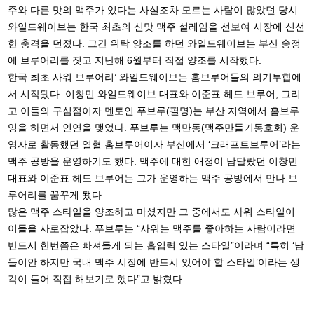
주와 다른 맛의 맥주가 있다는 사실조차 모르는 사람이 많았던 당시
와일드웨이브는 한국 최초의 신맛 맥주 설레임을 선보여 시장에 신선
한 충격을 던졌다. 그간 위탁 양조를 하던 와일드웨이브는 부산 송정
에 브루어리를 짓고 지난해 6월부터 직접 양조를 시작했다.
한국 최초 사워 브루어리’ 와일드웨이브는 홈브루어들의 의기투합에
서 시작됐다. 이창민 와일드웨이브 대표와 이준표 헤드 브루어, 그리
고 이들의 구심점이자 멘토인 푸브루(필명)는 부산 지역에서 홈브루
잉을 하면서 인연을 맺었다. 푸브루는 맥만동(맥주만들기동호회) 운
영자로 활동했던 열혈 홈브루어이자 부산에서 ‘크래프트브루어’라는
맥주 공방을 운영하기도 했다. 맥주에 대한 애정이 남달랐던 이창민
대표와 이준표 헤드 브루어는 그가 운영하는 맥주 공방에서 만나 브
루어리를 꿈꾸게 됐다.
많은 맥주 스타일을 양조하고 마셨지만 그 중에서도 사워 스타일이
이들을 사로잡았다. 푸브루는 “사워는 맥주를 좋아하는 사람이라면
반드시 한번쯤은 빠져들게 되는 흡입력 있는 스타일”이라며 “특히 ‘남
들이안 하지만 국내 맥주 시장에 반드시 있어야 할 스타일’이라는 생
각이 들어 직접 해보기로 했다”고 밝혔다.