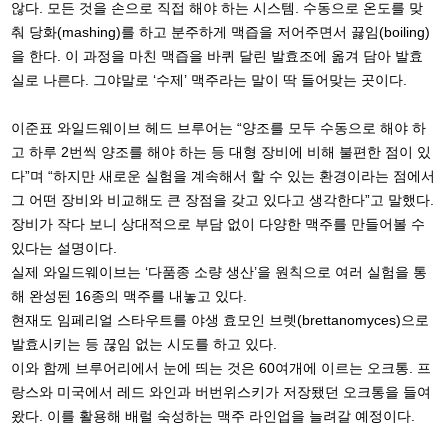
않다. 모든 것을 손으로 직접 해야 하는 시스템. 수동으로 온도를 맞
춰 당화(mashing)를 하고 분주하게 맥즙을 저어주면서 끓임(boiling)
을 한다. 이 과정을 마친 맥즙을 바퀴 달린 발효조에 옮겨 담아 발효
실로 나른다. 그야말로 ‘수제’ 맥주라는 말이 딱 들어맞는 곳이다.
이준표 와일드웨이브 헤드 브루어는 “양조를 모두 수동으로 해야 하
고 하루 2번씩 양조를 해야 하는 등 대형 장비에 비해 불편한 점이 있
다”며 “하지만 새로운 실험을 계속해서 할 수 있는 환경이라는 점에서
그 어떤 장비와 비교해도 큰 장점을 갖고 있다고 생각한다”고 말했다.
장비가 작다 보니 상대적으로 부담 없이 다양한 맥주를 만들어볼 수
있다는 설명이다.
실제 와일드웨이브는 ‘다품종 소량 생산’을 원칙으로 여러 실험을 통
해 완성된 16종의 맥주를 내놓고 있다.
현재도 임페리얼 스타우트를 야생 효모인 브렛(brettanomyces)으로
발효시키는 등 끊임 없는 시도를 하고 있다.
이와 함께 브루어리에서 눈에 띄는 것은 60여개에 이르는 오크통. 프
랑스와 미국에서 레드 와인과 버번위스키가 저장됐던 오크통을 들여
왔다. 이를 활용해 배럴 숙성하는 맥주 라인업을 늘려갈 예정이다.