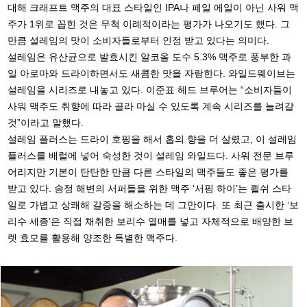
대해 크래프트 맥주의 대표 스타일인 IPA나 페일 에일이 아닌 사워 맥
주가 1위로 꼽힌 것은 무척 이례적이라는 평가가 나오기도 했다. 그
만큼 설레임의 맛이 소비자들로부터 인정 받고 있다는 의미다.
설레임은 유산균으로 발효시킨 알코올 도수 5.3% 맥주로 풍부한 과
일 아로마와 드라이하면서도 새콤한 맛을 자랑한다. 와일드웨이브는
설레임을 시리즈로 내놓고 있다. 이준표 헤드 브루어는 “소비자들이
사워 맥주도 취향에 따라 골라 마실 수 있도록 계속 시리즈를 늘려갈
것”이라고 말했다.
설레임 플러스는 드라이 호핑을 해서 홉의 향을 더 살렸고, 이 설레임
플러스를 배럴에 넣어 숙성한 것이 설레임 와일드다. 사워 전문 브루
어리지만 기본이 탄탄한 만큼 다른 스타일의 맥주들도 좋은 평가를
받고 있다. 송정 해변의 서퍼들을 위한 맥주 ‘서핑 하이’는 쾰쉬 스타
일로 가볍고 상쾌해 갈증을 해소하는 데 그만이다. 또 최근 출시한 ‘보
리수 세종’은 직접 채취한 보리수 열매를 넣고 자체적으로 배양한 브
렛 효모를 활용해 양조한 특별한 맥주다.