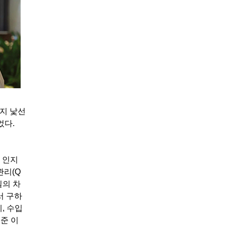
단지 낯선
었다.
 인지
관리(Q
질의 차
서 구하
, 수입
준 이