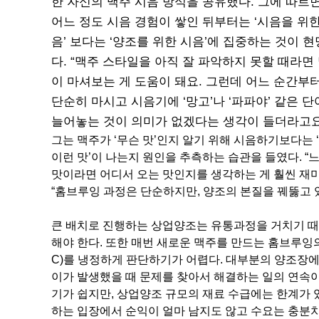
한 자신의 맥주 시음 방식을 공유했다. 그에 따르면
어느 정도 시음 경험이 쌓인 뒤부터는 ‘시음을 위한
음’ 보다는 ‘양조를 위한 시음’에 집중하는 것이 
다. “맥주 스타일을 아직 잘 파악하지 못할 때라면
이 마셔보는 게 도움이 돼요. 그런데 어느 순간부
단순히 마시고 시음기에 ‘망고’나 ‘파파야’ 같은 
늘어놓는 것이 의미가 없겠다는 생각이 들더라고요
그는 맥주가 ‘무슨 맛’인지 알기 위해 시음하기보다는 
이런 맛’이 나는지 원인을 추측하는 습관을 들였다. “느껴지
맛이라면 어디서 오는 맛인지를 생각하는 게 훨씬 재미
“홈브루잉 과정은 단순하지만, 양조의 본질을 꿰뚫고 있
큰 배치로 진행하는 상업양조는 유통과정을 거치기 때
해야 한다. 또한 매번 새로운 맥주를 만드는 홈브루잉의
C)를 냉정하게 판단하기가 어렵다. 대부분의 양조장에
이가 발생했을 때 문제를 찾아서 해결하는 일의 연속이
기가 쉽지만, 상업양조 규모의 재료 수급에는 한계가 있
하는 입장에서 순익이 얼마 남지도 않고 수요는 충분치