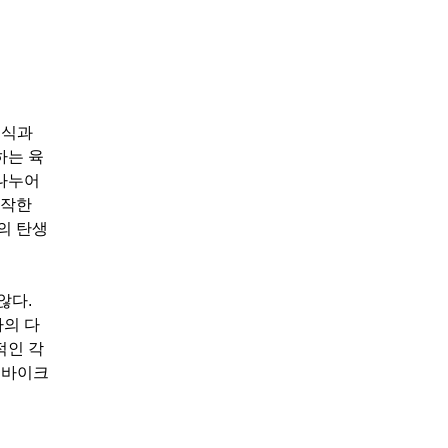
지식과
하는 육
 나누어
시작한
의 탄생
않다.
사의 다
적인 각
 바이크