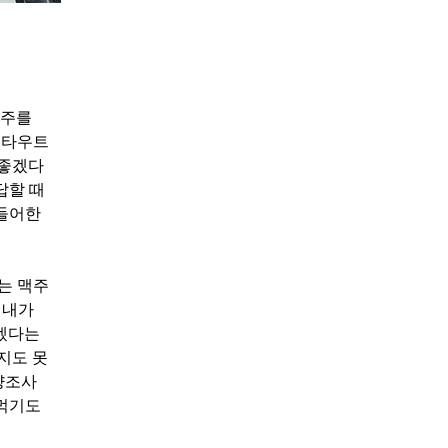
맥주를
스타우트
 좋겠다
답할 때
힘들어한
는 맥주
 내가
주겠다는
지도 못
양조사
 먹기도