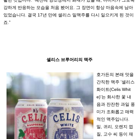
활한 것입니다. “예전에 양조장에서 화재가 났을 때, 아버지가 그토록
강하게 반응하는 모습을 처음 봤어요. 그 장면이 항상 마음속에 남아
있었습니다. 결국 17년 만에 셀리스 밀맥주를 다시 일으키게 된 것이
죠.”
셀리스 브루어리의 맥주
호가든의 본래 맛을
간직한 맥주 '셀리스
화이트(Celis Whit
e)'는 화사한 꽃 내
음과 잔잔한 과일 풍
미가 조화롭고 매력
적인 맥주입니다.
밀, 귀리, 오렌지 껍
질, 고수 씨 등이 재