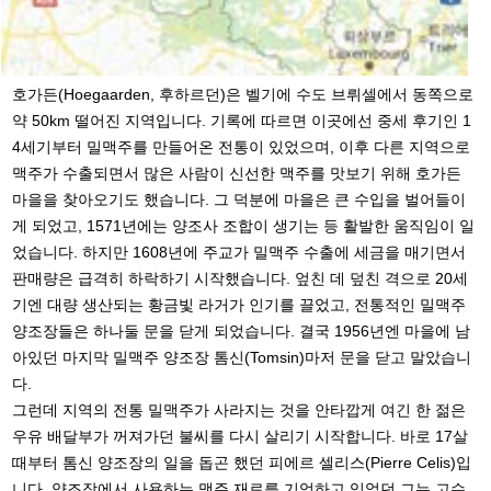
호가든(Hoegaarden, 후하르던)은 벨기에 수도 브뤼셀에서 동쪽으로
약 50km 떨어진 지역입니다. 기록에 따르면 이곳에선 중세 후기인 1
4세기부터 밀맥주를 만들어온 전통이 있었으며, 이후 다른 지역으로
맥주가 수출되면서 많은 사람이 신선한 맥주를 맛보기 위해 호가든
마을을 찾아오기도 했습니다. 그 덕분에 마을은 큰 수입을 벌어들이
게 되었고, 1571년에는 양조사 조합이 생기는 등 활발한 움직임이 일
었습니다. 하지만 1608년에 주교가 밀맥주 수출에 세금을 매기면서
판매량은 급격히 하락하기 시작했습니다. 엎친 데 덮친 격으로 20세
기엔 대량 생산되는 황금빛 라거가 인기를 끌었고, 전통적인 밀맥주
양조장들은 하나둘 문을 닫게 되었습니다. 결국 1956년엔 마을
에 남
아있던 마지막 밀맥주 양조장 톰신(Tomsin)마저 문을 닫고 말았습니
다.
그런데 지역의 전통 밀맥주가 사라지는 것을 안타깝게 여긴 한 젊은
우유 배달부가 꺼져가던 불씨를 다시 살리기 시작합니다. 바로 17살
때부터 톰신 양조장의 일을 돕곤 했던 피에르 셀리스(Pierre Celis)입
니다. 양조장에서 사용하는 맥주 재료를 기억하고 있었던 그는 고수