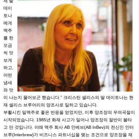
제 딸
데이
토나
에게
맥주
를 한
모금
씩 맛
보게
하고,
어떤
냄새
와 맛
이 나는지 물어보곤 했습니다.” 크리스틴 셀리스의 딸 데이토나는 현
재 셀리스 브루어리의 양조사로 일하고 있습니다.
부활시킨 밀맥주로 좋은 반응을 얻었지만, 이후 양조장의 우여곡절이
시작되었습니다. 1985년 화재 사고가 일어나 양조장의 절반이 불타
고 만 것입니다. 이때 맥주 회사 AB 인베브(AB InBev)의 전신인 인터
브루(Interbrew)가 비즈니스 파트너십을 맺는 조건으로 양조장을 재