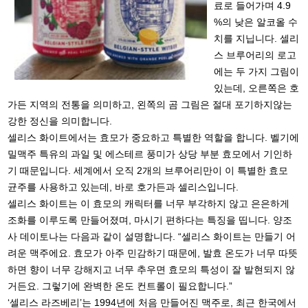
료로 들어가며 4.9
%의 낮은 알코올 수
치를 지닙니다. 셀리
스 브루어리의 로고
에는 두 가지 그림이
있는데, 오른쪽은 호
가든 지역의 전통을 의미하고, 왼쪽의 곰 그림은 절대 포기하지않는
강한 정신을 의미합니다.
셀리스 화이트에서는 효모가 중요하고 특별한 역할을 합니다. 벨기에
밀맥주 특유의 과일 및 에스테르 풍미가 상당 부분 효모에서 기인하
기 때문입니다. 세계에서 오직 2개의 브루어리만이 이 특별한 효모
균주를 사용하고 있는데, 바로 호가든과 셀리스입니다.
셀리스 화이트는 이 효모의 캐릭터를 너무 부각하지 않고 은은하게
조화를 이루도록 만들어졌며, 마시기 편하다는 특징을 띱니다. 양조
사 데이토나는 다음과 같이 설명합니다. “셀리스 화이트는 만들기 어
려운 맥주에요. 효모가 아주 민감하기 때문에, 발효 온도가 너무 따뜻
하면 향이 너무 강해지고 너무 추우면 효모의 특성이 잘 발현되지 않
거든요. 그렇기에 완벽한 온도 컨트롤이 필요합니다.”
‘셀리스 라즈베리’는 1994년에 처음 만들어진 맥주로, 최근 한국에서