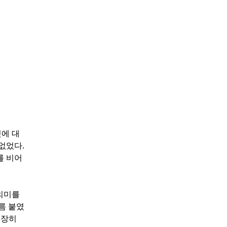
것에 대
없었다.
를 비어
 의미를
름 붙였
굉장히