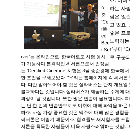
죠. 여러
이
하는 사람
중
람은 없
‘Ce
고 있죠.
rtifi
좋은 프
ed
노력하는 것
Bee
r’부터 ‘Ce
r Se
rver’는 온라인으로, 한국어로도 시험 응시
로 구분되
가 가능하며 본격적인 씨서론으로서 인정받
는 ‘Certified Cicerone’ 시험은 3월 중순경에 한국에
한 조언을 구해보았다. “우리는 홈페이지에 각 씨서론 단
다. 다만 알아두어야 할 것은 실라버스는 단지 개요일
불과하다는 것입니다. 실라버스가 제공하는 주제에 대
과정이 될 것입니다. 또한 많은 연습이 필요합니다. 특히나 테
는 단 한 번의 연습만으로도 이취에 대해 파악을 하곤 
하죠. 사실 가장 중요한 것은 맥주에 대해 많은 경험을
씨서론은 어렵기 때문이죠. 합격률도 재시험자를 포함해
서론을 획득한 사람들이 더욱 자랑스러워하는 것입니다