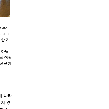
 맥주의
쏟아지기
대한 자
 아닙
로 창립
전문성,
개 나라
 퍼져 있