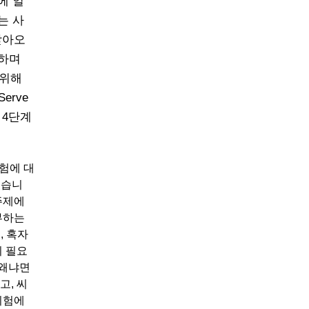
에 일
는 사
받아오
중하며
 위해
erve
’의 4단계
’시험에 대
있습니
주제에
부하는
, 혹자
이 필요
 왜냐면
고, 씨
시험에