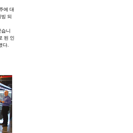
주에 대
서빙 되
했습니
 된 인
했다.